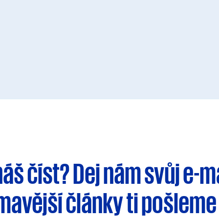
háš číst?
Dej nám svůj e-m
ímavější články
ti pošleme