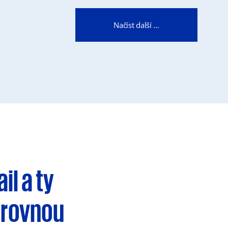
Načíst další ...
ail
a ty
 rovnou