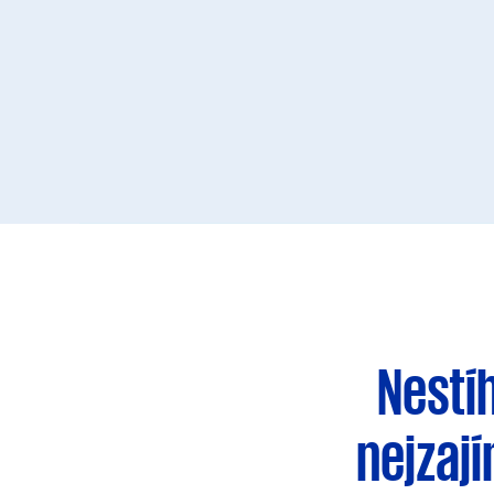
Nestí
nejzaj