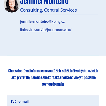
Jennifer Monteiro
Consulting, Central Services
jennifermonteiro@kpmg.cz
linkedin.com/in/jennmonteiro/
Chceš dostávat informace o soutěžích, stážích či volných pozicích
jako první?
Dej nám na sebe kontakt
a horké novinky ti pošleme
rovnou do mailu!
Tvůj e-mail: