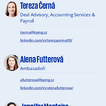
Tereza Černá
Deal Advisory, Accounting Services &
Payroll
tcerna@kpmg.cz
linkedin.com/in/terezacerna99/
Alena Futterová
Ambasadoři
afutterova@kpmg.cz
linkedin.com/in/alenafutterova/