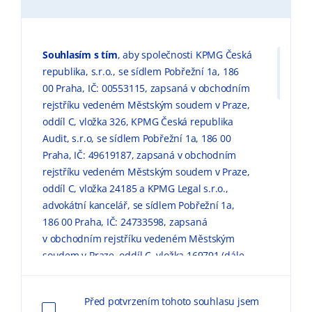
Souhlasím s tím
, aby společnosti KPMG Česká
republika, s.r.o., se sídlem Pobřežní 1a, 186
00 Praha, IČ: 00553115, zapsaná v obchodním
rejstříku vedeném Městským soudem v Praze,
oddíl C, vložka 326, KPMG Česká republika
Audit, s.r.o, se sídlem Pobřežní 1a, 186 00
Praha, IČ: 49619187, zapsaná v obchodním
rejstříku vedeném Městským soudem v Praze,
oddíl C, vložka 24185 a KPMG Legal s.r.o.,
advokátní kancelář, se sídlem Pobřežní 1a,
186 00 Praha, IČ: 24733598, zapsaná
v obchodním rejstříku vedeném Městským
soudem v Praze, oddíl C, vložka 169791 (dále
jen „KPMG“) zpracovávaly mé výše uvedené
osobní údaje pro marketingové účely, a to
Před potvrzením tohoto souhlasu jsem
způsobem, v rozsahu a za podmínek