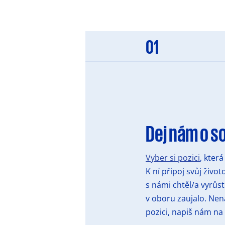
01
Dej nám o s
Vyber si pozici
, která
K ní připoj svůj život
s námi chtěl/a vyrůs
v oboru zaujalo. Nen
pozici, napiš nám na