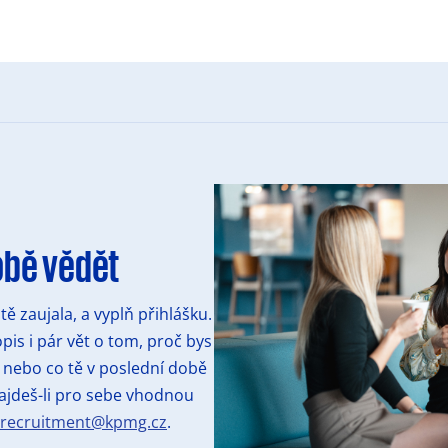
obě vědět
 tě zaujala, a vyplň přihlášku.
opis i pár vět o tom, proč bys
t nebo co tě v poslední době
ajdeš-li pro sebe vhodnou
recruitment@kpmg.cz
.