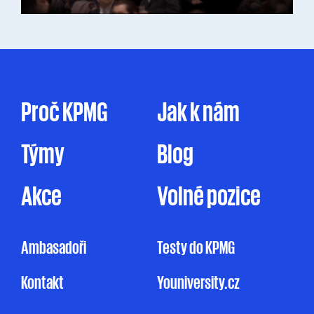
Proč KPMG
Jak k nám
Týmy
Blog
Akce
Volné pozice
Ambasadoři
Testy do KPMG
Kontakt
Youniversity.cz