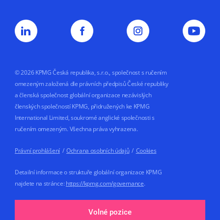
© 2026 KPMG Česká republika, s.r.o., společnost s ručením
omezeným založená dle právních předpisů České republiky
a členská společnost globální organizace nezávislých
členských společností KPMG, přidružených ke KPMG
International Limited, soukromé anglické společnosti s
ručením omezeným. Všechna práva vyhrazena.
Právní prohlášení
/
Ochrana osobních údajů
/
Cookies
Detailní informace o struktuře globální organizace KPMG
najdete na stránce:
https://kpmg.com/governance
.
Made by
Volné pozice