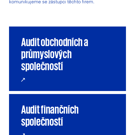
komunikujeme se zástupci těchto firem.
Audit obchodních a
průmyslových
společností
Audit finančních
společností