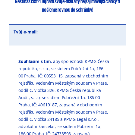
Nestíháš číst?
Dej nám svůj e-mail
a ty
nejzajímavější články
ti
pošleme rovnou do schránky!
Tvůj e-mail:
Souhlasím s tím
, aby společnosti KPMG Česká
republika, s.r.o., se sídlem Pobřežní 1a, 186
00 Praha, IČ: 00553115, zapsaná v obchodním
rejstříku vedeném Městským soudem v Praze,
oddíl C, vložka 326, KPMG Česká republika
Audit, s.r.o, se sídlem Pobřežní 1a, 186 00
Praha, IČ: 49619187, zapsaná v obchodním
rejstříku vedeném Městským soudem v Praze,
oddíl C, vložka 24185 a KPMG Legal s.r.o.,
advokátní kancelář, se sídlem Pobřežní 1a,
186 00 Praha, IČ: 24733598, zapsaná