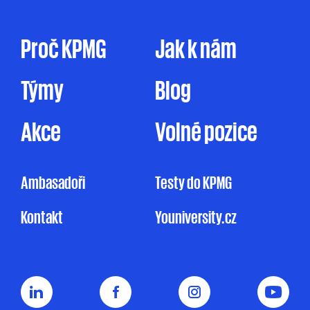
tak prostřednictvím dopisu, dodáním
firemního časopisu či jakýmkoliv jiným
způsobem. Zpracování osobních údajů pro
Proč KPMG
Jak k nám
marketingové účely je prováděno ve zde
uvedeném rozsahu pouze na základě tohoto
Týmy
Blog
mnou udělovaného souhlasu. Pakliže souhlas
neudělím, ale ani nevznesu námitku, může
KPMG omezeně zpracovávat mé osobní údaje
Akce
Volné pozice
pro účely marketingu na základě jejího
oprávněného zájmu, a to v rozsahu
uvedeném v Informačním memorandu.
Ambasadoři
Testy do KPMG
Udělení souhlasu je zcela dobrovolné
Kontakt
Youniversity.cz
a mohu jej kdykoliv odvolat.
Můj nesouhlas
se zpracováním osobních údajů pro
marketingové účely nemá vliv na uzavření
nebo plnění smluvního vztahu s KPMG.
Souhlas uděluji na dobu
5 let nebo do doby,