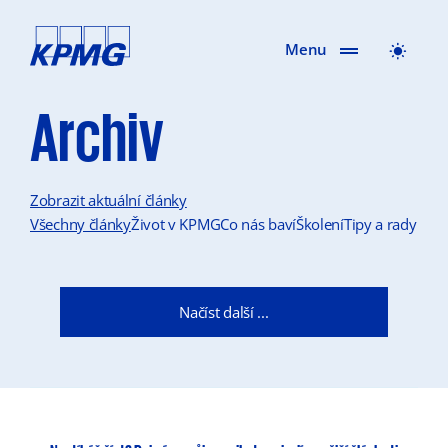
Menu
Archiv
Zobrazit aktuální články
Všechny články
Život v KPMG
Co nás baví
Školení
Tipy a rady
Načíst další ...