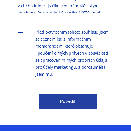
v obchodním rejstříku vedeném Městským
soudem v Praze, oddíl C, vložka 169791 (dále
jen „KPMG“) zpracovávaly mé výše uvedené
osobní údaje pro marketingové účely, a to
Před potvrzením tohoto souhlasu jsem
způsobem, v rozsahu a za podmínek
se seznámil(a) s Informačním
uvedených níže a v
Informačním memorandu
memorandem, které obsahuje
o zpracování osobních údajů (dále jen
i poučení o mých právech v souvislosti
„
Informační memorandum
“).
se zpracováním mých osobních údajů
pro účely marketingu, a porozuměl(a)
Důvodem zpracování
osobních údajů pro
jsem mu.
marketingové účely je možnost zasílat
obchodní sdělení, marketingové materiály,
publikace a pozvánky na odborné semináře,
konference a další společenské akce.
Potvrdit
KPMG mě může kontaktovat jak
prostřednictvím elektronické formy
komunikace (e-mail, telefon sociální sítě, atp.),