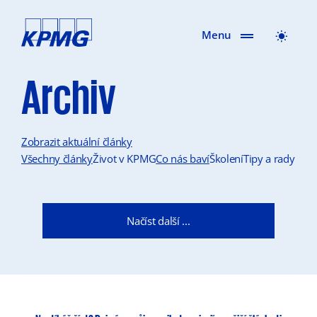
Menu
Archiv
Zobrazit aktuální články
Všechny články
Život v KPMG
Co nás baví
Školení
Tipy a rady
Načíst další ...