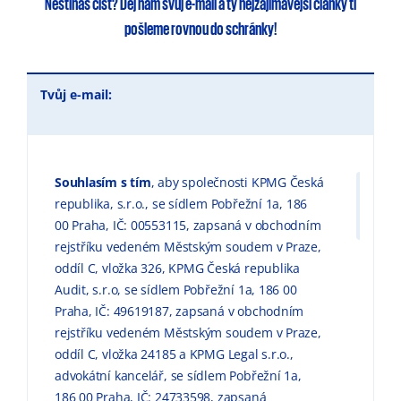
Nestíháš číst?
Dej nám svůj e-mail
a ty
nejzajímavější články
ti
pošleme rovnou do schránky!
Tvůj e-mail:
Souhlasím s tím
, aby společnosti KPMG Česká
republika, s.r.o., se sídlem Pobřežní 1a, 186
00 Praha, IČ: 00553115, zapsaná v obchodním
rejstříku vedeném Městským soudem v Praze,
oddíl C, vložka 326, KPMG Česká republika
Audit, s.r.o, se sídlem Pobřežní 1a, 186 00
Praha, IČ: 49619187, zapsaná v obchodním
rejstříku vedeném Městským soudem v Praze,
oddíl C, vložka 24185 a KPMG Legal s.r.o.,
advokátní kancelář, se sídlem Pobřežní 1a,
186 00 Praha, IČ: 24733598, zapsaná