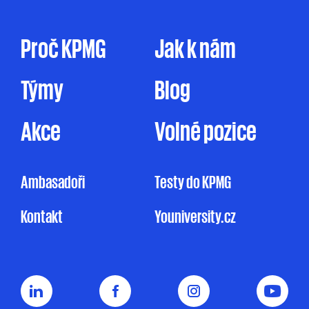
tak prostřednictvím dopisu, dodáním
firemního časopisu či jakýmkoliv jiným
způsobem. Zpracování osobních údajů pro
Proč KPMG
Jak k nám
marketingové účely je prováděno ve zde
uvedeném rozsahu pouze na základě tohoto
Týmy
Blog
mnou udělovaného souhlasu. Pakliže souhlas
neudělím, ale ani nevznesu námitku, může
KPMG omezeně zpracovávat mé osobní údaje
Akce
Volné pozice
pro účely marketingu na základě jejího
oprávněného zájmu, a to v rozsahu
uvedeném v Informačním memorandu.
Ambasadoři
Testy do KPMG
Udělení souhlasu je zcela dobrovolné
Kontakt
Youniversity.cz
a mohu jej kdykoliv odvolat.
Můj nesouhlas
se zpracováním osobních údajů pro
marketingové účely nemá vliv na uzavření
nebo plnění smluvního vztahu s KPMG.
Souhlas uděluji na dobu
5 let nebo do doby,