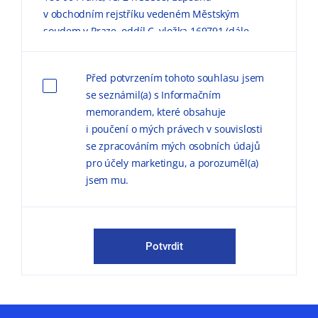
v obchodním rejstříku vedeném Městským
soudem v Praze, oddíl C, vložka 169791 (dále
jen „KPMG“) zpracovávaly mé výše uvedené
osobní údaje pro marketingové účely, a to
Před potvrzením tohoto souhlasu jsem
způsobem, v rozsahu a za podmínek
se seznámil(a) s Informačním
uvedených níže a v
Informačním memorandu
memorandem, které obsahuje
o zpracování osobních údajů (dále jen
i poučení o mých právech v souvislosti
„
Informační memorandum
“).
se zpracováním mých osobních údajů
pro účely marketingu, a porozuměl(a)
Důvodem zpracování
osobních údajů pro
jsem mu.
marketingové účely je možnost zasílat
obchodní sdělení, marketingové materiály,
publikace a pozvánky na odborné semináře,
konference a další společenské akce.
Potvrdit
KPMG mě může kontaktovat jak
prostřednictvím elektronické formy
komunikace (e-mail, telefon sociální sítě, atp.),