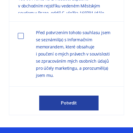
v obchodním rejstříku vedeném Městským
soudem v Praze, oddíl C, vložka 169791 (dále
jen „KPMG“) zpracovávaly mé výše uvedené
osobní údaje pro marketingové účely, a to
Před potvrzením tohoto souhlasu jsem
způsobem, v rozsahu a za podmínek
se seznámil(a) s Informačním
uvedených níže a v
Informačním memorandu
memorandem, které obsahuje
o zpracování osobních údajů (dále jen
i poučení o mých právech v souvislosti
„
Informační memorandum
“).
se zpracováním mých osobních údajů
pro účely marketingu, a porozuměl(a)
Důvodem zpracování
osobních údajů pro
jsem mu.
marketingové účely je možnost zasílat
obchodní sdělení, marketingové materiály,
publikace a pozvánky na odborné semináře,
konference a další společenské akce.
Potvrdit
KPMG mě může kontaktovat jak
prostřednictvím elektronické formy
komunikace (e-mail, telefon sociální sítě, atp.),