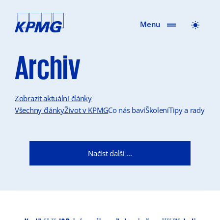
Menu
Archiv
Zobrazit aktuální články
Všechny články
Život v KPMG
Co nás baví
Školení
Tipy a rady
Načíst další ...