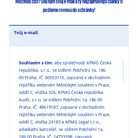
Nestíháš číst?
Dej nám svůj e-mail
a ty
nejzajímavější články
ti
pošleme rovnou do schránky!
Tvůj e-mail:
Souhlasím s tím
, aby společnosti KPMG Česká
republika, s.r.o., se sídlem Pobřežní 1a, 186
00 Praha, IČ: 00553115, zapsaná v obchodním
rejstříku vedeném Městským soudem v Praze,
oddíl C, vložka 326, KPMG Česká republika
Audit, s.r.o, se sídlem Pobřežní 1a, 186 00
Praha, IČ: 49619187, zapsaná v obchodním
rejstříku vedeném Městským soudem v Praze,
oddíl C, vložka 24185 a KPMG Legal s.r.o.,
advokátní kancelář, se sídlem Pobřežní 1a,
186 00 Praha, IČ: 24733598, zapsaná