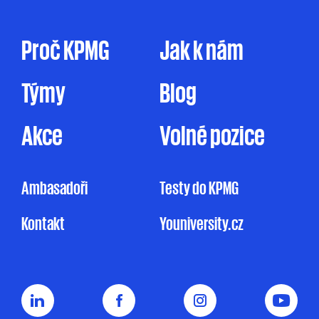
tak prostřednictvím dopisu, dodáním
firemního časopisu či jakýmkoliv jiným
způsobem. Zpracování osobních údajů pro
Proč KPMG
Jak k nám
marketingové účely je prováděno ve zde
uvedeném rozsahu pouze na základě tohoto
Týmy
Blog
mnou udělovaného souhlasu. Pakliže souhlas
neudělím, ale ani nevznesu námitku, může
KPMG omezeně zpracovávat mé osobní údaje
Akce
Volné pozice
pro účely marketingu na základě jejího
oprávněného zájmu, a to v rozsahu
uvedeném v Informačním memorandu.
Ambasadoři
Testy do KPMG
Udělení souhlasu je zcela dobrovolné
Kontakt
Youniversity.cz
a mohu jej kdykoliv odvolat.
Můj nesouhlas
se zpracováním osobních údajů pro
marketingové účely nemá vliv na uzavření
nebo plnění smluvního vztahu s KPMG.
Souhlas uděluji na dobu
5 let nebo do doby,