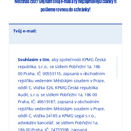
Nestíháš číst?
Dej nám svůj e-mail
a ty
nejzajímavější články
ti
pošleme rovnou do schránky!
Tvůj e-mail:
Souhlasím s tím
, aby společnosti KPMG Česká
republika, s.r.o., se sídlem Pobřežní 1a, 186
00 Praha, IČ: 00553115, zapsaná v obchodním
rejstříku vedeném Městským soudem v Praze,
oddíl C, vložka 326, KPMG Česká republika
Audit, s.r.o, se sídlem Pobřežní 1a, 186 00
Praha, IČ: 49619187, zapsaná v obchodním
rejstříku vedeném Městským soudem v Praze,
oddíl C, vložka 24185 a KPMG Legal s.r.o.,
advokátní kancelář, se sídlem Pobřežní 1a,
186 00 Praha, IČ: 24733598, zapsaná