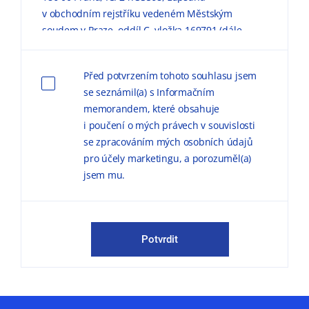
v obchodním rejstříku vedeném Městským
soudem v Praze, oddíl C, vložka 169791 (dále
jen „KPMG“) zpracovávaly mé výše uvedené
osobní údaje pro marketingové účely, a to
Před potvrzením tohoto souhlasu jsem
způsobem, v rozsahu a za podmínek
se seznámil(a) s Informačním
uvedených níže a v
Informačním memorandu
memorandem, které obsahuje
o zpracování osobních údajů (dále jen
i poučení o mých právech v souvislosti
„
Informační memorandum
“).
se zpracováním mých osobních údajů
pro účely marketingu, a porozuměl(a)
Důvodem zpracování
osobních údajů pro
jsem mu.
marketingové účely je možnost zasílat
obchodní sdělení, marketingové materiály,
publikace a pozvánky na odborné semináře,
konference a další společenské akce.
Potvrdit
KPMG mě může kontaktovat jak
prostřednictvím elektronické formy
komunikace (e-mail, telefon sociální sítě, atp.),