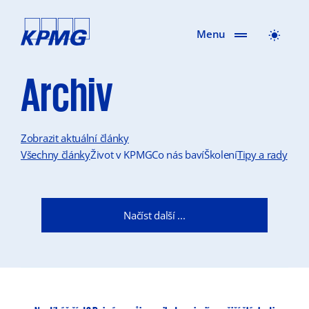
Menu
Archiv
Zobrazit aktuální články
Všechny články
Život v KPMG
Co nás baví
Školení
Tipy a rady
Načíst další ...