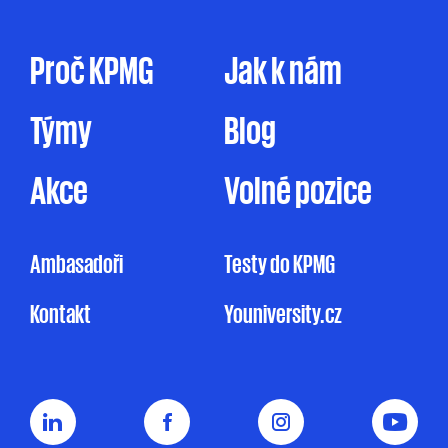
tak prostřednictvím dopisu, dodáním
firemního časopisu či jakýmkoliv jiným
způsobem. Zpracování osobních údajů pro
Proč KPMG
Jak k nám
marketingové účely je prováděno ve zde
uvedeném rozsahu pouze na základě tohoto
Týmy
Blog
mnou udělovaného souhlasu. Pakliže souhlas
neudělím, ale ani nevznesu námitku, může
KPMG omezeně zpracovávat mé osobní údaje
Akce
Volné pozice
pro účely marketingu na základě jejího
oprávněného zájmu, a to v rozsahu
uvedeném v Informačním memorandu.
Ambasadoři
Testy do KPMG
Udělení souhlasu je zcela dobrovolné
Kontakt
Youniversity.cz
a mohu jej kdykoliv odvolat.
Můj nesouhlas
se zpracováním osobních údajů pro
marketingové účely nemá vliv na uzavření
nebo plnění smluvního vztahu s KPMG.
Souhlas uděluji na dobu
5 let nebo do doby,