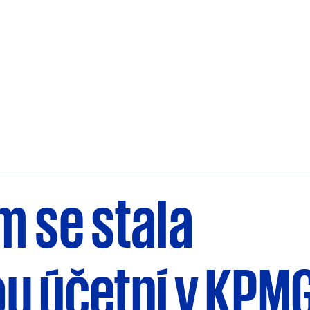
m se stala
u účetní v KPM