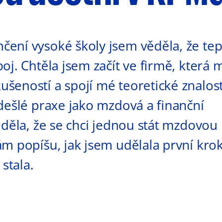
ení vysoké školy jsem věděla, že tep
oj. Chtěla jsem začít ve firmě, která 
eností a spojí mé teoretické znalost
dešlé praxe jako mzdová a finanční
ěděla, že se chci jednou stát mzdovou 
m popíšu, jak jsem udělala první kro
 stala.