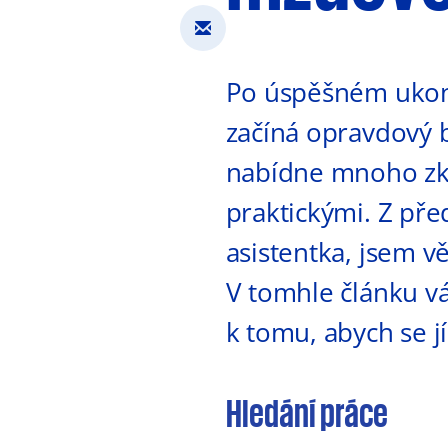
Po úspěšném ukonč
začíná opravdový b
nabídne mnoho zkuš
praktickými. Z pře
asistentka, jsem v
V tomhle článku vá
k tomu, abych se jí
Hledání práce