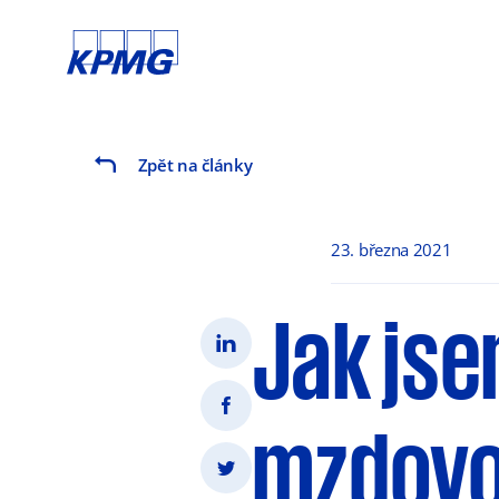
Zpět na články
23. března 2021
Jak jse
mzdovo