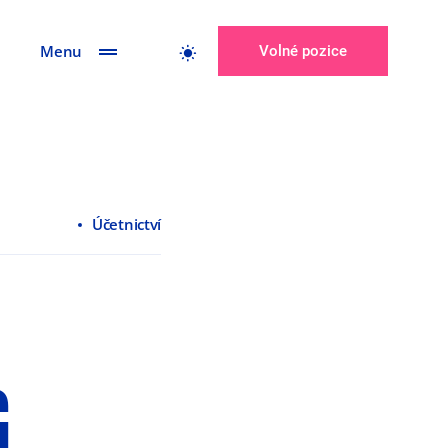
Menu
Volné pozice
Účetnictví
G