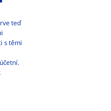
rve teď
mi
i s těmi
účetní.
k