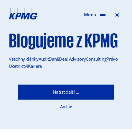
Menu
Blogujeme z KPMG
Všechny články
Audit
Daně
Deal Advisory
Consulting
Právo
Účetnictví
Kariéra
Načíst další ...
Archiv