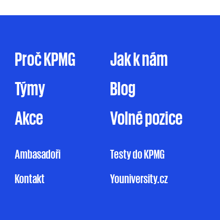
prostřednictvím elektronické formy
komunikace (e-mail, telefon sociální sítě, atp.),
tak prostřednictvím dopisu, dodáním
firemního časopisu či jakýmkoliv jiným
způsobem. Zpracování osobních údajů pro
Proč KPMG
Jak k nám
marketingové účely je prováděno ve zde
uvedeném rozsahu pouze na základě tohoto
Týmy
Blog
mnou udělovaného souhlasu. Pakliže souhlas
neudělím, ale ani nevznesu námitku, může
KPMG omezeně zpracovávat mé osobní údaje
Akce
Volné pozice
pro účely marketingu na základě jejího
oprávněného zájmu, a to v rozsahu
uvedeném v Informačním memorandu.
Ambasadoři
Testy do KPMG
Udělení souhlasu je zcela dobrovolné
Kontakt
Youniversity.cz
a mohu jej kdykoliv odvolat.
Můj nesouhlas
se zpracováním osobních údajů pro
marketingové účely nemá vliv na uzavření
nebo plnění smluvního vztahu s KPMG.