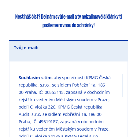
Nestíháš číst?
Dej nám svůj e-mail
a ty
nejzajímavější články
ti
pošleme rovnou do schránky!
Tvůj e-mail:
Souhlasím s tím
, aby společnosti KPMG Česká
republika, s.r.o., se sídlem Pobřežní 1a, 186
00 Praha, IČ: 00553115, zapsaná v obchodním
rejstříku vedeném Městským soudem v Praze,
oddíl C, vložka 326, KPMG Česká republika
Audit, s.r.o, se sídlem Pobřežní 1a, 186 00
Praha, IČ: 49619187, zapsaná v obchodním
rejstříku vedeném Městským soudem v Praze,
oddíl C, vložka 24185 a KPMG Legal s.r.o.,