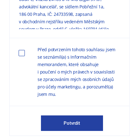
advokátní kancelář, se sídlem Pobřežní 1a,
186 00 Praha, IČ: 24733598, zapsaná
v obchodním rejstříku vedeném Městským
soudem v Praze, oddíl C, vložka 169791 (dále
jen „KPMG“) zpracovávaly mé výše uvedené
osobní údaje pro marketingové účely, a to
Před potvrzením tohoto souhlasu jsem
způsobem, v rozsahu a za podmínek
se seznámil(a) s Informačním
uvedených níže a v
Informačním memorandu
memorandem, které obsahuje
o zpracování osobních údajů (dále jen
i poučení o mých právech v souvislosti
„
Informační memorandum
“).
se zpracováním mých osobních údajů
pro účely marketingu, a porozuměl(a)
Důvodem zpracování
osobních údajů pro
jsem mu.
marketingové účely je možnost zasílat
obchodní sdělení, marketingové materiály,
publikace a pozvánky na odborné semináře,
konference a další společenské akce.
Potvrdit
KPMG mě může kontaktovat jak