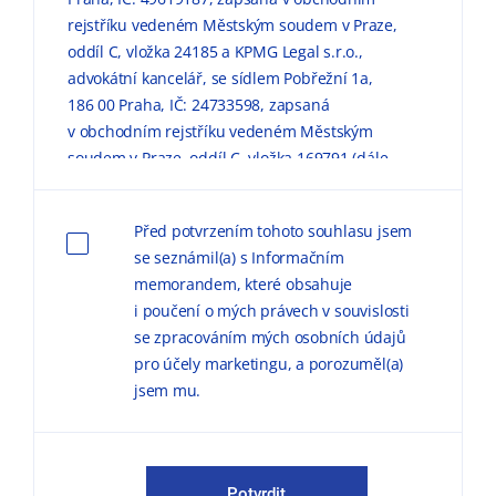
rejstříku vedeném Městským soudem v Praze,
oddíl C, vložka 24185 a KPMG Legal s.r.o.,
advokátní kancelář, se sídlem Pobřežní 1a,
186 00 Praha, IČ: 24733598, zapsaná
v obchodním rejstříku vedeném Městským
soudem v Praze, oddíl C, vložka 169791 (dále
jen „KPMG“) zpracovávaly mé výše uvedené
osobní údaje pro marketingové účely, a to
Před potvrzením tohoto souhlasu jsem
způsobem, v rozsahu a za podmínek
se seznámil(a) s Informačním
uvedených níže a v
Informačním memorandu
memorandem, které obsahuje
o zpracování osobních údajů (dále jen
i poučení o mých právech v souvislosti
„
Informační memorandum
“).
se zpracováním mých osobních údajů
pro účely marketingu, a porozuměl(a)
Důvodem zpracování
osobních údajů pro
jsem mu.
marketingové účely je možnost zasílat
obchodní sdělení, marketingové materiály,
publikace a pozvánky na odborné semináře,
konference a další společenské akce.
Potvrdit