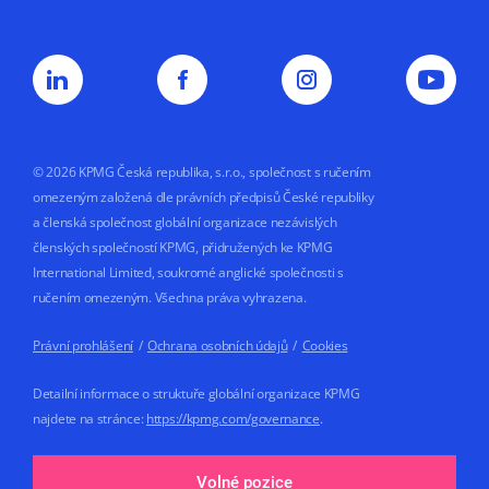
marketingové účely nemá vliv na uzavření
nebo plnění smluvního vztahu s KPMG.
Souhlas uděluji na dobu
5 let nebo do doby,
než jej odvolám.
© 2026 KPMG Česká republika, s.r.o., společnost s ručením
omezeným založená dle právních předpisů České republiky
a členská společnost globální organizace nezávislých
členských společností KPMG, přidružených ke KPMG
International Limited, soukromé anglické společnosti s
ručením omezeným. Všechna práva vyhrazena.
Právní prohlášení
/
Ochrana osobních údajů
/
Cookies
Detailní informace o struktuře globální organizace KPMG
najdete na stránce:
https://kpmg.com/governance
.
Made by
Volné pozice