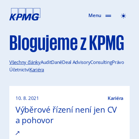
Menu
Blogujeme z KPMG
Všechny články
Audit
Daně
Deal Advisory
Consulting
Právo
Účetnictví
Kariéra
10. 8. 2021
Kariéra
Výběrové řízení není jen CV
a pohovor