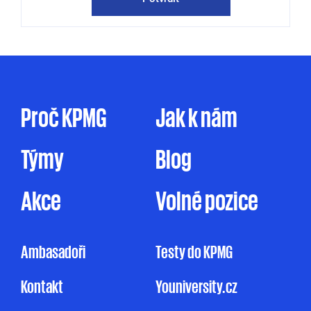
KPMG mě může kontaktovat jak
prostřednictvím elektronické formy
komunikace (e-mail, telefon sociální sítě, atp.),
tak prostřednictvím dopisu, dodáním
firemního časopisu či jakýmkoliv jiným
způsobem. Zpracování osobních údajů pro
Proč KPMG
Jak k nám
marketingové účely je prováděno ve zde
uvedeném rozsahu pouze na základě tohoto
Týmy
Blog
mnou udělovaného souhlasu. Pakliže souhlas
neudělím, ale ani nevznesu námitku, může
KPMG omezeně zpracovávat mé osobní údaje
Akce
Volné pozice
pro účely marketingu na základě jejího
oprávněného zájmu, a to v rozsahu
uvedeném v Informačním memorandu.
Ambasadoři
Testy do KPMG
Udělení souhlasu je zcela dobrovolné
Kontakt
Youniversity.cz
a mohu jej kdykoliv odvolat.
Můj nesouhlas
se zpracováním osobních údajů pro