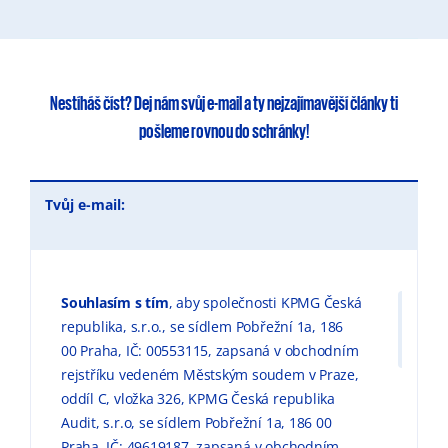
Nestíháš číst?
Dej nám svůj e-mail
a ty
nejzajímavější články
ti
pošleme rovnou do schránky!
Tvůj e-mail:
Souhlasím s tím
, aby společnosti KPMG Česká
republika, s.r.o., se sídlem Pobřežní 1a, 186
00 Praha, IČ: 00553115, zapsaná v obchodním
rejstříku vedeném Městským soudem v Praze,
oddíl C, vložka 326, KPMG Česká republika
Audit, s.r.o, se sídlem Pobřežní 1a, 186 00
Praha, IČ: 49619187, zapsaná v obchodním