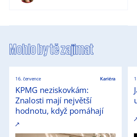
Mohlo by tě zajímat
16. července
Kariéra
1
KPMG neziskovkám:
Znalosti mají největší
hodnotu, když pomáhají