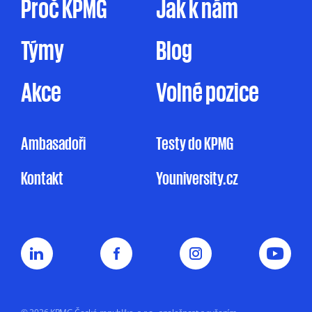
Proč KPMG
Jak k nám
marketingové účely je prováděno ve zde
uvedeném rozsahu pouze na základě tohoto
Týmy
Blog
mnou udělovaného souhlasu. Pakliže souhlas
neudělím, ale ani nevznesu námitku, může
KPMG omezeně zpracovávat mé osobní údaje
Akce
Volné pozice
pro účely marketingu na základě jejího
oprávněného zájmu, a to v rozsahu
uvedeném v Informačním memorandu.
Ambasadoři
Testy do KPMG
Udělení souhlasu je zcela dobrovolné
Kontakt
Youniversity.cz
a mohu jej kdykoliv odvolat.
Můj nesouhlas
se zpracováním osobních údajů pro
marketingové účely nemá vliv na uzavření
nebo plnění smluvního vztahu s KPMG.
Souhlas uděluji na dobu
5 let nebo do doby,
než jej odvolám.