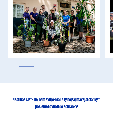
Nestíháš číst?
Dej nám svůj e-mail
a ty
nejzajímavější články
ti
pošleme rovnou do schránky!