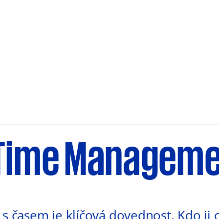
 Time Managem
 s časem je klíčová dovednost. Kdo ji 