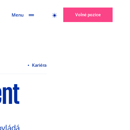
Menu
Volné pozice
Kariéra
ent
ovládá