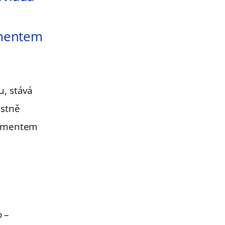
ementem
u, stává
astně
gementem
o –