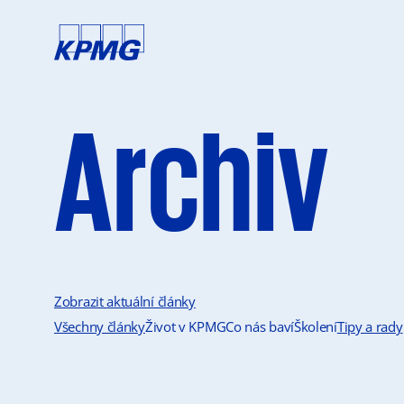
Archiv
Zobrazit aktuální články
Všechny články
Život v KPMG
Co nás baví
Školení
Tipy a rady