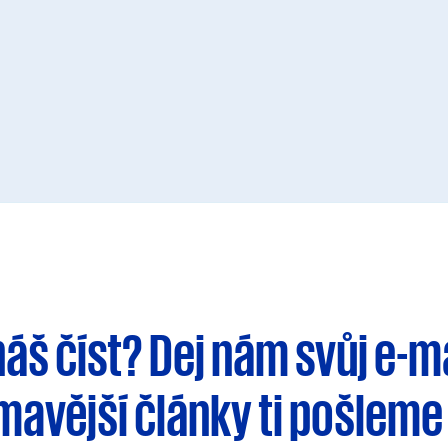
háš číst?
Dej nám svůj e-m
ímavější články
ti pošleme