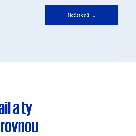
Načíst další ...
ail
a ty
 rovnou