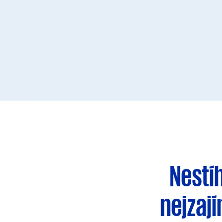
Nestí
nejzaj