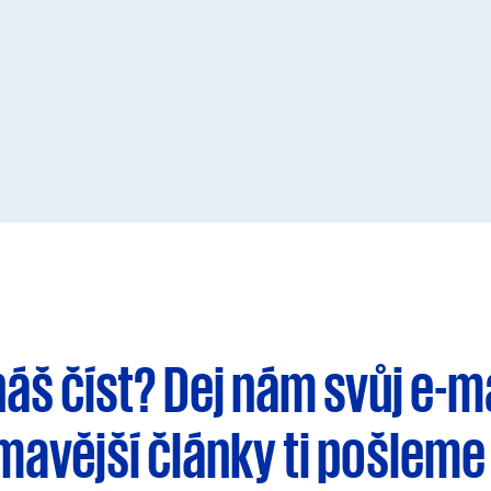
háš číst?
Dej nám svůj e-m
ímavější články
ti pošleme