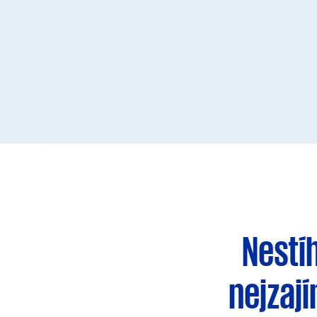
Nestí
nejzaj