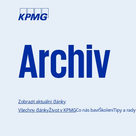
Archiv
Zobrazit aktuální články
Všechny články
Život v KPMG
Co nás baví
Školení
Tipy a rady