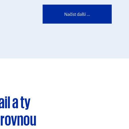
Načíst další ...
ail
a ty
 rovnou