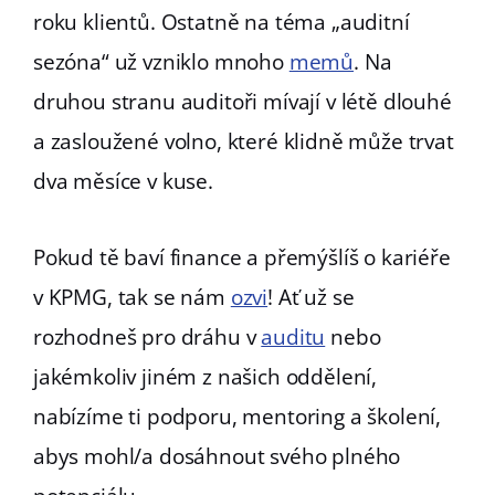
roku klientů. Ostatně na téma „auditní
sezóna“ už vzniklo mnoho
memů
. Na
druhou stranu auditoři mívají v létě dlouhé
a zasloužené volno, které klidně může trvat
dva měsíce v kuse.
Pokud tě baví finance a přemýšlíš o kariéře
v KPMG, tak se nám
ozvi
! Ať už se
rozhodneš pro dráhu v
auditu
nebo
jakémkoliv jiném z našich oddělení,
nabízíme ti podporu, mentoring a školení,
abys mohl/a dosáhnout svého plného