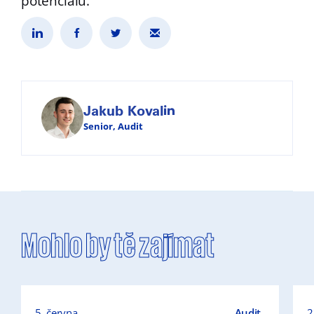
potenciálu.
Jakub Koval
Senior, Audit
Mohlo by tě zajímat
5. června
Audit
2