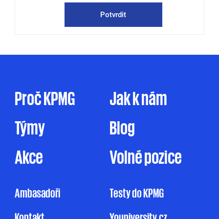
konference a další společenské akce.
Potvrdit
KPMG mě může kontaktovat jak
prostřednictvím elektronické formy
komunikace (e-mail, telefon sociální sítě, atp.),
tak prostřednictvím dopisu, dodáním
firemního časopisu či jakýmkoliv jiným
způsobem. Zpracování osobních údajů pro
Proč KPMG
Jak k nám
marketingové účely je prováděno ve zde
uvedeném rozsahu pouze na základě tohoto
Týmy
Blog
mnou udělovaného souhlasu. Pakliže souhlas
neudělím, ale ani nevznesu námitku, může
KPMG omezeně zpracovávat mé osobní údaje
Akce
Volné pozice
pro účely marketingu na základě jejího
oprávněného zájmu, a to v rozsahu
uvedeném v Informačním memorandu.
Ambasadoři
Testy do KPMG
Udělení souhlasu je zcela dobrovolné
Kontakt
Youniversity.cz
a mohu jej kdykoliv odvolat.
Můj nesouhlas