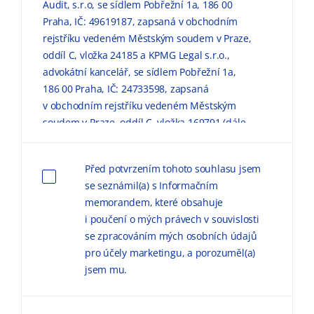
Audit, s.r.o, se sídlem Pobřežní 1a, 186 00
Praha, IČ: 49619187, zapsaná v obchodním
rejstříku vedeném Městským soudem v Praze,
oddíl C, vložka 24185 a KPMG Legal s.r.o.,
advokátní kancelář, se sídlem Pobřežní 1a,
186 00 Praha, IČ: 24733598, zapsaná
v obchodním rejstříku vedeném Městským
soudem v Praze, oddíl C, vložka 169791 (dále
jen „KPMG“) zpracovávaly mé výše uvedené
osobní údaje pro marketingové účely, a to
Před potvrzením tohoto souhlasu jsem
způsobem, v rozsahu a za podmínek
se seznámil(a) s Informačním
uvedených níže a v
Informačním memorandu
memorandem, které obsahuje
o zpracování osobních údajů (dále jen
i poučení o mých právech v souvislosti
„
Informační memorandum
“).
se zpracováním mých osobních údajů
pro účely marketingu, a porozuměl(a)
Důvodem zpracování
osobních údajů pro
jsem mu.
marketingové účely je možnost zasílat
obchodní sdělení, marketingové materiály,
publikace a pozvánky na odborné semináře,