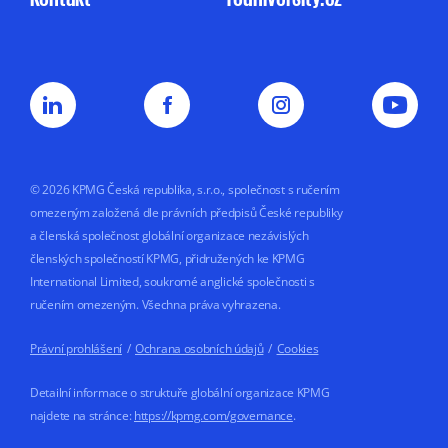
se zpracováním osobních údajů pro
marketingové účely nemá vliv na uzavření
nebo plnění smluvního vztahu s KPMG.
Souhlas uděluji na dobu
5 let nebo do doby,
než jej odvolám.
© 2026 KPMG Česká republika, s.r.o., společnost s ručením
omezeným založená dle právních předpisů České republiky
a členská společnost globální organizace nezávislých
členských společností KPMG, přidružených ke KPMG
International Limited, soukromé anglické společnosti s
ručením omezeným. Všechna práva vyhrazena.
Právní prohlášení
/
Ochrana osobních údajů
/
Cookies
Detailní informace o struktuře globální organizace KPMG
najdete na stránce:
https://kpmg.com/governance
.