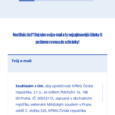
Nestíháš číst?
Dej nám svůj e-mail
a ty
nejzajímavější články
ti
pošleme rovnou do schránky!
Tvůj e-mail:
Souhlasím s tím
, aby společnosti KPMG Česká
republika, s.r.o., se sídlem Pobřežní 1a, 186
00 Praha, IČ: 00553115, zapsaná v obchodním
rejstříku vedeném Městským soudem v Praze,
oddíl C, vložka 326, KPMG Česká republika