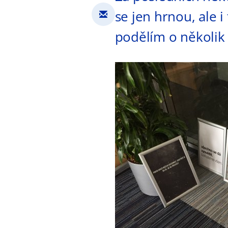
se jen hrnou, ale 
podělím o několik z