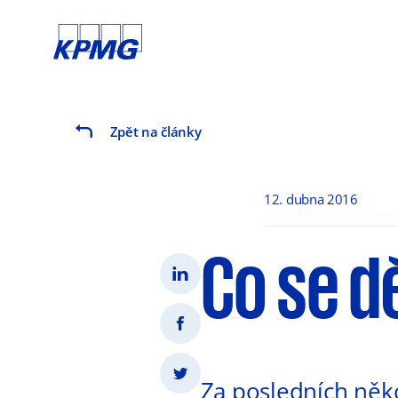
Zpět na články
12. dubna 2016
Co se d
Za posledních něko