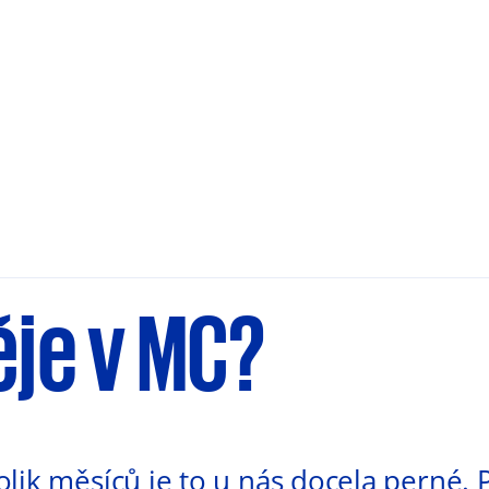
ěje v MC?
lik měsíců je to u nás docela perné. 