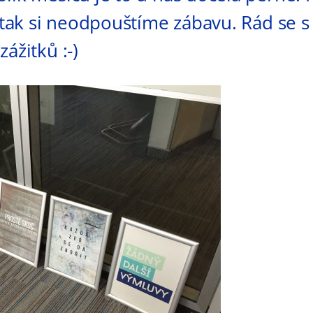
i tak si neodpouštíme zábavu. Rád se s
ážitků :-)