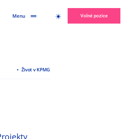
Menu
Volné pozice
Život v KPMG
Projekty