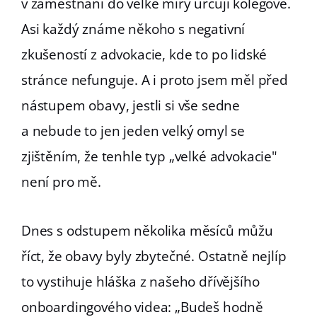
v zaměstnání do velké míry určují kolegové.
Asi každý známe někoho s negativní
zkušeností z advokacie, kde to po lidské
stránce nefunguje. A i proto jsem měl před
nástupem obavy, jestli si vše sedne
a nebude to jen jeden velký omyl se
zjištěním, že tenhle typ „velké advokacie"
není pro mě.
Dnes s odstupem několika měsíců můžu
říct, že obavy byly zbytečné. Ostatně nejlíp
to vystihuje hláška z našeho dřívějšího
onboardingového videa: „Budeš hodně