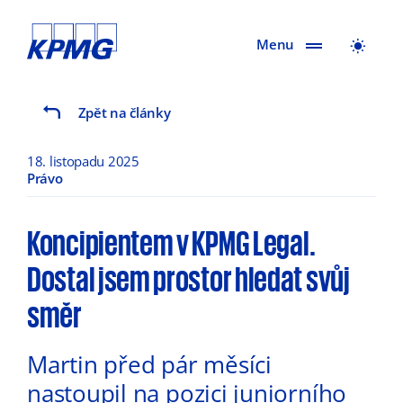
Menu
Zpět na články
18. listopadu 2025
Právo
Koncipientem v KPMG Legal.
Dostal jsem prostor hledat svůj
směr
Martin před pár měsíci
nastoupil na pozici juniorního