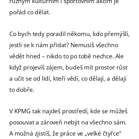
různým kulturním i sportovním akcím je
pořád co dělat.
Co bych tedy poradil někomu, kdo přemýšlí,
jestli se k nám přidat? Nemusíš všechno
vědět hned – nikdo to po tobě nechce. Ale
když projevíš zájem, budeš mít prostor růst
a učit se od lidí, kteří vědí, co dělají, a dělají
to dobře.
V KPMG tak najdeš prostředí, kde se můžeš
posouvat a zároveň nebýt na všechno sám.
A možná zjistíš, že práce ve „velké čtyřce“