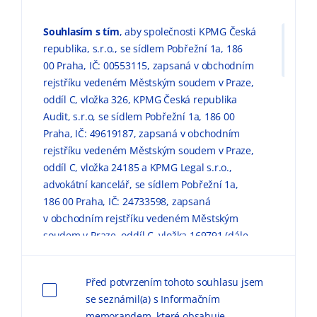
Souhlasím s tím
, aby společnosti KPMG Česká
republika, s.r.o., se sídlem Pobřežní 1a, 186
00 Praha, IČ: 00553115, zapsaná v obchodním
rejstříku vedeném Městským soudem v Praze,
oddíl C, vložka 326, KPMG Česká republika
Audit, s.r.o, se sídlem Pobřežní 1a, 186 00
Praha, IČ: 49619187, zapsaná v obchodním
rejstříku vedeném Městským soudem v Praze,
oddíl C, vložka 24185 a KPMG Legal s.r.o.,
advokátní kancelář, se sídlem Pobřežní 1a,
186 00 Praha, IČ: 24733598, zapsaná
v obchodním rejstříku vedeném Městským
soudem v Praze, oddíl C, vložka 169791 (dále
jen „KPMG“) zpracovávaly mé výše uvedené
osobní údaje pro marketingové účely, a to
Před potvrzením tohoto souhlasu jsem
způsobem, v rozsahu a za podmínek
se seznámil(a) s Informačním
uvedených níže a v
Informačním memorandu
memorandem, které obsahuje