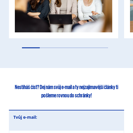
Nestíháš číst?
Dej nám svůj e-mail
a ty
nejzajímavější články
ti
pošleme rovnou do schránky!
Tvůj e-mail: