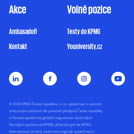
KPMG omezeně zpracovávat mé osobní údaje
Akce
Volné pozice
pro účely marketingu na základě jejího
oprávněného zájmu, a to v rozsahu
uvedeném v Informačním memorandu.
Ambasadoři
Testy do KPMG
Udělení souhlasu je zcela dobrovolné
Kontakt
Youniversity.cz
a mohu jej kdykoliv odvolat.
Můj nesouhlas
se zpracováním osobních údajů pro
marketingové účely nemá vliv na uzavření
nebo plnění smluvního vztahu s KPMG.
Souhlas uděluji na dobu
5 let nebo do doby,
než jej odvolám.
© 2026 KPMG Česká republika, s.r.o., společnost s ručením
omezeným založená dle právních předpisů České republiky
a členská společnost globální organizace nezávislých
členských společností KPMG, přidružených ke KPMG
International Limited, soukromé anglické společnosti s