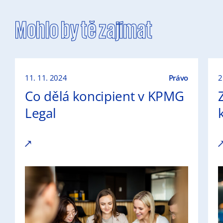
Mohlo by tě zajímat
11. 11. 2024
Právo
2
Co dělá koncipient v KPMG
Legal