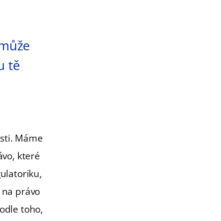
 může
u tě
osti. Máme
ávo, které
ulatoriku,
í na právo
odle toho,