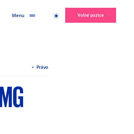
Menu
Volné pozice
Právo
PMG