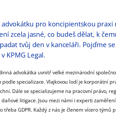
u advokátku pro koncipientskou praxi
ení zcela jasné, co budeš dělat, k čem
ypadat tvůj den v kanceláři. Pojďme se
á v KPMG Legal.
dinná advokátka uvnitř velké mezinárodní společn
podle specializace. Vlajkovou lodí je korporátní pr
chni. Dále se specializujeme na pracovní právo, reg
 daňové litigace. Jsou mezi námi i experti zaměřen
ebo třeba GDPR. Každý z nás je členem vícero týmů p