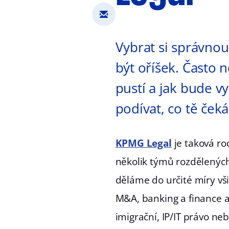
Vybrat si správno
být oříšek. Často n
pustí a jak bude v
podívat, co tě ček
KPMG Legal
je taková ro
několik týmů rozdělených 
děláme do určité míry vši
M&A, banking a finance a
imigrační, IP/IT právo n