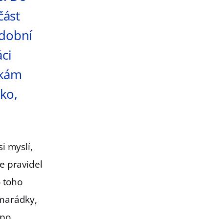
část
odobní
ci
ákám
ako,
i myslí,
le pravidel
o toho
amarádky,
 po