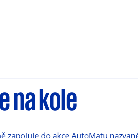
e na kole
ě zapojuje do akce AutoMatu nazvan