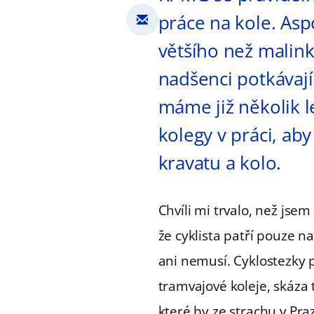
práce na kole. Asp
většího než malin
nadšenci potkávají
máme již několik l
kolegy v práci, aby
kravatu a kolo.
Chvíli mi trvalo, než jsem
že cyklista patří pouze na
ani nemusí. Cyklostezky 
tramvajové koleje, skáza 
které by ze strachu v Pr