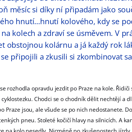
oň měsíc si díky ní připadám jako sou
kého hnutí…hnutí kolového, kdy se p
 na kolech a zdraví se úsměvem. V prá
et obstojnou kolárnu a já každý rok l
 se připojili a zkusili si zkombinovat s
 se rozhodla opravdu jezdit po Praze na kole. Řidiči s
 cyklostezku. Chodci se o chodník dělit nechtějí a d
po Praze jsou, ale všude se po nich nedostanete. D
tenkých pneu. Stoleté kočičí hlavy na silnicích. A k
aze na kolo nesedly. Nicméně po zkušenostech jízdy