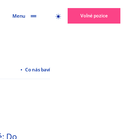
Menu
Volné pozice
Co nás baví
é: Do