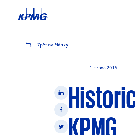
Zpět na články
1. srpna 2016
Historic
KPMG