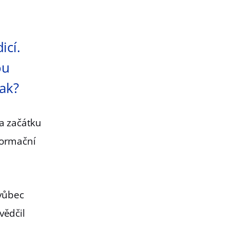
icí.
ou
lak?
na začátku
formační
 vůbec
vědčil