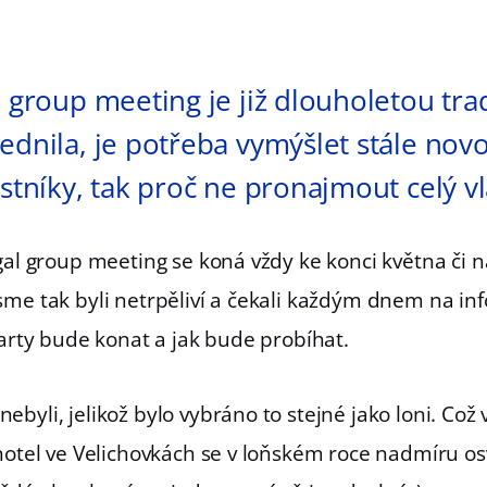
 group meeting je již dlouholetou trad
ednila, je potřeba vymýšlet stále nov
astníky, tak proč ne pronajmout celý v
gal group meeting se koná vždy ke konci května či 
sme tak byli netrpěliví a čekali každým dnem na in
party bude konat a jak bude probíhat.
byli, jelikož bylo vybráno to stejné jako loni. Což
hotel ve Velichovkách se v loňském roce nadmíru os