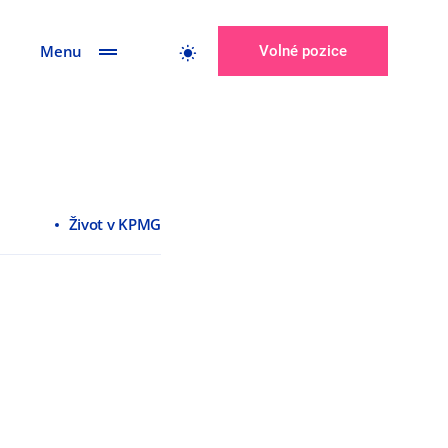
Menu
Volné pozice
Život v KPMG