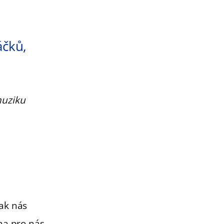
áčků,
muziku
ak nás
ma pro nás