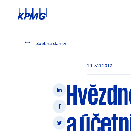
Zpět na články
19. září 2012
Hvězdné
a účetn