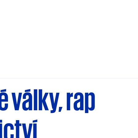
 války, rap
ictví