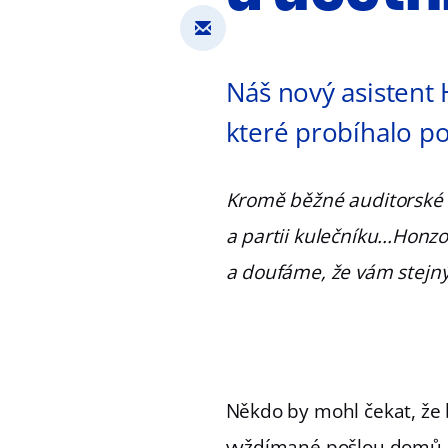
Náš nový asistent
které probíhalo po
Kromě běžné auditorské 
a partii kulečníku...Honzo
a doufáme, že vám stejný
Někdo by mohl čekat, že
vyždímané pošlou domů. V