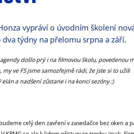
 Honza vypráví o úvodním školení nov
 dva týdny na přelomu srpna a září.
agendy došlo prý i na filmovou školu, povedenou 
, my ve FS jsme samozřejmě rádi, že jste si to užili
 elán a nadšení zůstane i na konci sezóny :)
 budeme celý den zavření v zasedačce bez oken a p
 KPMG se ale k lidem přistupuje trochu jinak. Fir