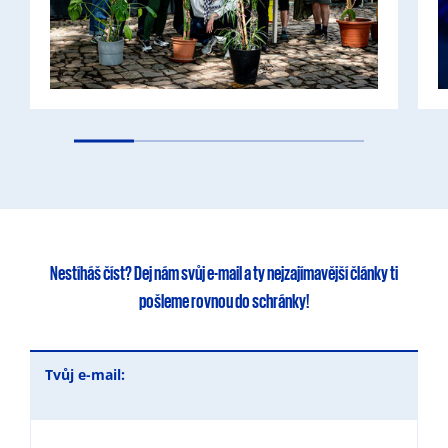
Nestíháš číst?
Dej nám svůj e-mail
a ty
nejzajímavější články
ti
pošleme rovnou do schránky!
Tvůj e-mail: