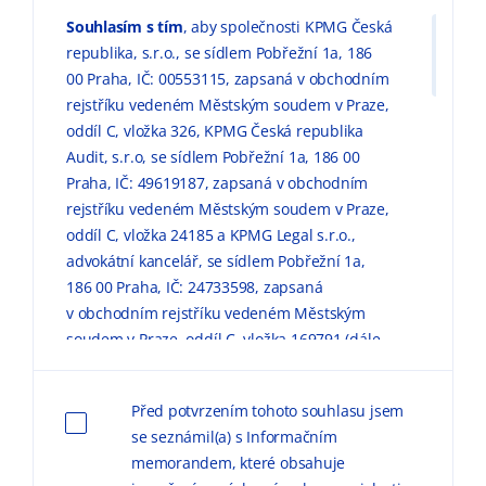
Souhlasím s tím
, aby společnosti KPMG Česká
republika, s.r.o., se sídlem Pobřežní 1a, 186
00 Praha, IČ: 00553115, zapsaná v obchodním
rejstříku vedeném Městským soudem v Praze,
oddíl C, vložka 326, KPMG Česká republika
Audit, s.r.o, se sídlem Pobřežní 1a, 186 00
Praha, IČ: 49619187, zapsaná v obchodním
rejstříku vedeném Městským soudem v Praze,
oddíl C, vložka 24185 a KPMG Legal s.r.o.,
advokátní kancelář, se sídlem Pobřežní 1a,
186 00 Praha, IČ: 24733598, zapsaná
v obchodním rejstříku vedeném Městským
soudem v Praze, oddíl C, vložka 169791 (dále
jen „KPMG“) zpracovávaly mé výše uvedené
osobní údaje pro marketingové účely, a to
Před potvrzením tohoto souhlasu jsem
způsobem, v rozsahu a za podmínek
se seznámil(a) s Informačním
uvedených níže a v
Informačním memorandu
memorandem, které obsahuje
o zpracování osobních údajů (dále jen