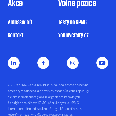
Akce
Volné pozice
pro účely marketingu na základě jejího
oprávněného zájmu, a to v rozsahu
uvedeném v Informačním memorandu.
Ambasadoři
Testy do KPMG
Udělení souhlasu je zcela dobrovolné
Kontakt
Youniversity.cz
a mohu jej kdykoliv odvolat.
Můj nesouhlas
se zpracováním osobních údajů pro
marketingové účely nemá vliv na uzavření
nebo plnění smluvního vztahu s KPMG.
Souhlas uděluji na dobu
5 let nebo do doby,
než jej odvolám.
© 2026 KPMG Česká republika, s.r.o., společnost s ručením
omezeným založená dle právních předpisů České republiky
a členská společnost globální organizace nezávislých
členských společností KPMG, přidružených ke KPMG
International Limited, soukromé anglické společnosti s
ručením omezeným. Všechna práva vyhrazena.