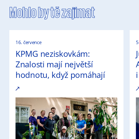
Mohlo by tě zajímat
16. července
5
KPMG neziskovkám:
Znalosti mají největší
hodnotu, když pomáhají