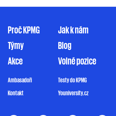
prostřednictvím elektronické formy
komunikace (e-mail, telefon sociální sítě, atp.),
tak prostřednictvím dopisu, dodáním
firemního časopisu či jakýmkoliv jiným
způsobem. Zpracování osobních údajů pro
Proč KPMG
Jak k nám
marketingové účely je prováděno ve zde
uvedeném rozsahu pouze na základě tohoto
Týmy
Blog
mnou udělovaného souhlasu. Pakliže souhlas
neudělím, ale ani nevznesu námitku, může
KPMG omezeně zpracovávat mé osobní údaje
Akce
Volné pozice
pro účely marketingu na základě jejího
oprávněného zájmu, a to v rozsahu
uvedeném v Informačním memorandu.
Ambasadoři
Testy do KPMG
Udělení souhlasu je zcela dobrovolné
Kontakt
Youniversity.cz
a mohu jej kdykoliv odvolat.
Můj nesouhlas
se zpracováním osobních údajů pro
marketingové účely nemá vliv na uzavření
nebo plnění smluvního vztahu s KPMG.