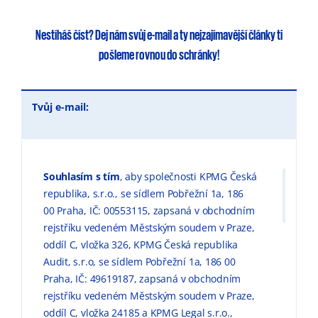
Nestíháš číst?
Dej nám svůj e-mail
a ty
nejzajímavější články
ti
pošleme rovnou do schránky!
Tvůj e-mail:
Souhlasím s tím
, aby společnosti KPMG Česká
republika, s.r.o., se sídlem Pobřežní 1a, 186
00 Praha, IČ: 00553115, zapsaná v obchodním
rejstříku vedeném Městským soudem v Praze,
oddíl C, vložka 326, KPMG Česká republika
Audit, s.r.o, se sídlem Pobřežní 1a, 186 00
Praha, IČ: 49619187, zapsaná v obchodním
rejstříku vedeném Městským soudem v Praze,
oddíl C, vložka 24185 a KPMG Legal s.r.o.,