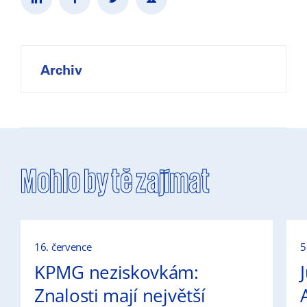
Archiv
Mohlo by tě zajímat
16. července
5
KPMG neziskovkám:
Znalosti mají největší