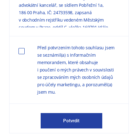
advokátní kancelář, se sídlem Pobřežní 1a,
186 00 Praha, IČ: 24733598, zapsaná
v obchodním rejstříku vedeném Městským
soudem v Praze, oddíl C, vložka 169791 (dále
jen „KPMG“) zpracovávaly mé výše uvedené
osobní údaje pro marketingové účely, a to
Před potvrzením tohoto souhlasu jsem
způsobem, v rozsahu a za podmínek
se seznámil(a) s Informačním
uvedených níže a v
Informačním memorandu
memorandem, které obsahuje
o zpracování osobních údajů (dále jen
i poučení o mých právech v souvislosti
„
Informační memorandum
“).
se zpracováním mých osobních údajů
pro účely marketingu, a porozuměl(a)
Důvodem zpracování
osobních údajů pro
jsem mu.
marketingové účely je možnost zasílat
obchodní sdělení, marketingové materiály,
publikace a pozvánky na odborné semináře,
konference a další společenské akce.
Potvrdit
KPMG mě může kontaktovat jak