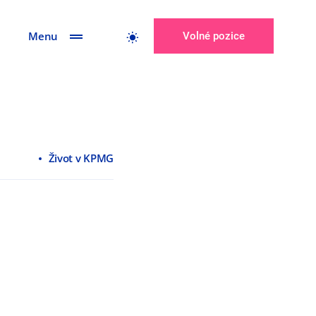
Menu
Volné pozice
Život v KPMG