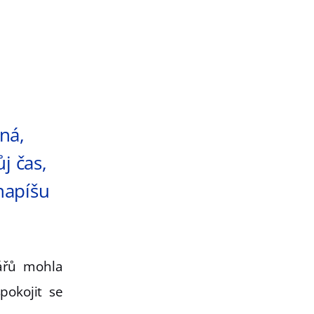
ná,
j čas,
 napíšu
ářů mohla
pokojit se