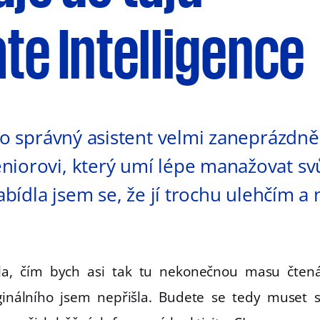
te Intelligence
ako správný asistent velmi zaneprázdně
iorovi, který umí lépe manažovat svů
nabídla jsem se, že jí trochu ulehčím a
ela, čím bych asi tak tu nekonečnou masu čten
iginálního jsem nepřišla. Budete se tedy muset s