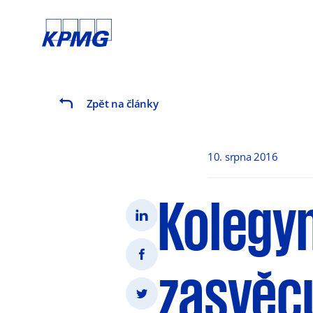
Zpět na články
10. srpna 2016
Kolegy
zasvěcu