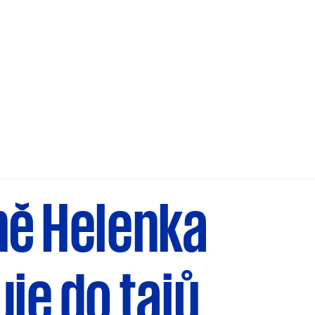
ně Helenka
je do tajů