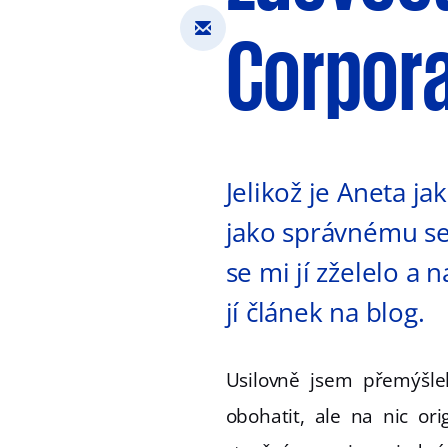
Corpora
Jelikož je Aneta j
jako správnému sen
se mi jí zželelo a 
jí článek na blog.
Usilovně jsem přemýšl
obohatit, ale na nic or