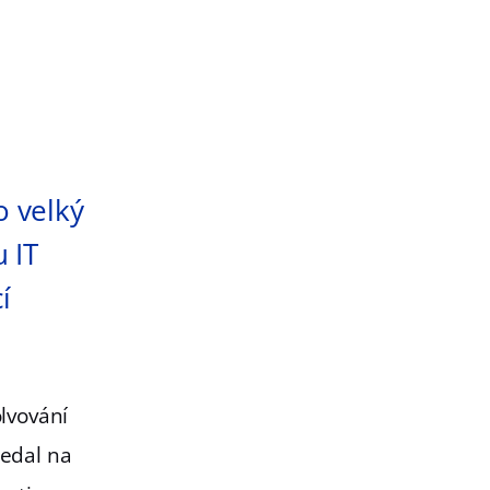
o velký
 IT
í
lvování
edal na