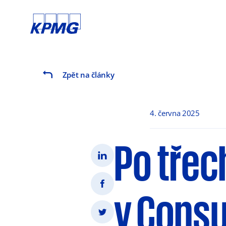
Zpět na články
4. června 2025
Po třec
v Consu