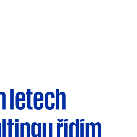
h letech
ltingu řídím