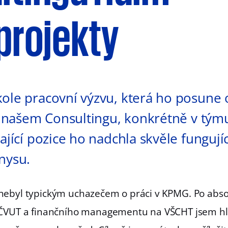
 projekty
ole pracovní výzvu, která ho posune 
 v našem Consultingu, konkrétně v týmu
ající pozice ho nadchla skvěle fungujíc
nysu.
nebyl typickým uchazečem o práci v KPMG. Po abso
 ČVUT a finančního managementu na VŠCHT jsem hl