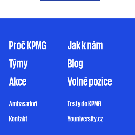
KPMG mě může kontaktovat jak
prostřednictvím elektronické formy
komunikace (e-mail, telefon sociální sítě, atp.),
tak prostřednictvím dopisu, dodáním
firemního časopisu či jakýmkoliv jiným
způsobem. Zpracování osobních údajů pro
Proč KPMG
Jak k nám
marketingové účely je prováděno ve zde
uvedeném rozsahu pouze na základě tohoto
Týmy
Blog
mnou udělovaného souhlasu. Pakliže souhlas
neudělím, ale ani nevznesu námitku, může
KPMG omezeně zpracovávat mé osobní údaje
Akce
Volné pozice
pro účely marketingu na základě jejího
oprávněného zájmu, a to v rozsahu
uvedeném v Informačním memorandu.
Ambasadoři
Testy do KPMG
Udělení souhlasu je zcela dobrovolné
Kontakt
Youniversity.cz
a mohu jej kdykoliv odvolat.
Můj nesouhlas
se zpracováním osobních údajů pro
marketingové účely nemá vliv na uzavření