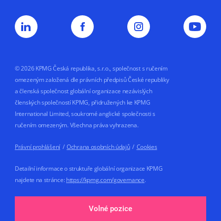
nebo plnění smluvního vztahu s KPMG.
Souhlas uděluji na dobu
5 let nebo do doby,
než jej odvolám.
© 2026 KPMG Česká republika, s.r.o., společnost s ručením
omezeným založená dle právních předpisů České republiky
a členská společnost globální organizace nezávislých
členských společností KPMG, přidružených ke KPMG
International Limited, soukromé anglické společnosti s
ručením omezeným. Všechna práva vyhrazena.
Právní prohlášení
/
Ochrana osobních údajů
/
Cookies
Detailní informace o struktuře globální organizace KPMG
najdete na stránce:
https://kpmg.com/governance
.
Made by
Volné pozice