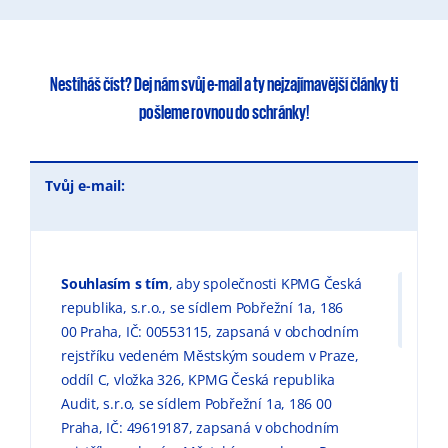
Nestíháš číst?
Dej nám svůj e-mail
a ty
nejzajímavější články
ti
pošleme rovnou do schránky!
Tvůj e-mail:
Souhlasím s tím
, aby společnosti KPMG Česká
republika, s.r.o., se sídlem Pobřežní 1a, 186
00 Praha, IČ: 00553115, zapsaná v obchodním
rejstříku vedeném Městským soudem v Praze,
oddíl C, vložka 326, KPMG Česká republika
Audit, s.r.o, se sídlem Pobřežní 1a, 186 00
Praha, IČ: 49619187, zapsaná v obchodním