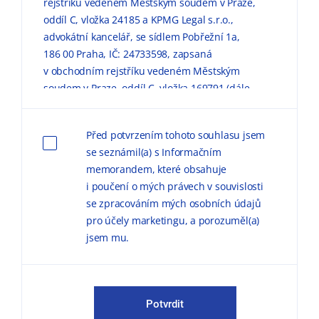
rejstříku vedeném Městským soudem v Praze,
oddíl C, vložka 24185 a KPMG Legal s.r.o.,
advokátní kancelář, se sídlem Pobřežní 1a,
186 00 Praha, IČ: 24733598, zapsaná
v obchodním rejstříku vedeném Městským
soudem v Praze, oddíl C, vložka 169791 (dále
jen „KPMG“) zpracovávaly mé výše uvedené
osobní údaje pro marketingové účely, a to
Před potvrzením tohoto souhlasu jsem
způsobem, v rozsahu a za podmínek
se seznámil(a) s Informačním
uvedených níže a v
Informačním memorandu
memorandem, které obsahuje
o zpracování osobních údajů (dále jen
i poučení o mých právech v souvislosti
„
Informační memorandum
“).
se zpracováním mých osobních údajů
pro účely marketingu, a porozuměl(a)
Důvodem zpracování
osobních údajů pro
jsem mu.
marketingové účely je možnost zasílat
obchodní sdělení, marketingové materiály,
publikace a pozvánky na odborné semináře,
konference a další společenské akce.
Potvrdit