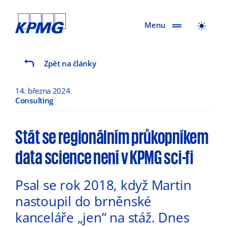
Menu
Zpět na články
14. března 2024
Consulting
Stát se regionálním průkopníkem
data science není v KPMG sci-fi
Psal se rok 2018, když Martin
nastoupil do brněnské
kanceláře „jen“ na stáž. Dnes