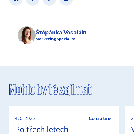
Štěpánka Veselá
Marketing Specialist
Mohlo by tě zajímat
4. 6. 2025
Consulting
2
Po třech letech