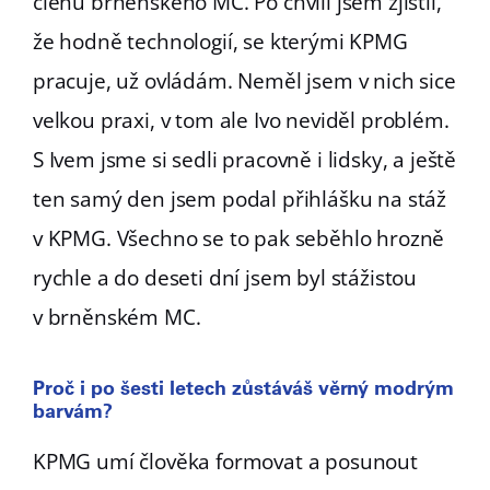
členů brněnského MC. Po chvíli jsem zjistil,
že hodně technologií, se kterými KPMG
pracuje, už ovládám. Neměl jsem v nich sice
velkou praxi, v tom ale Ivo neviděl problém.
S Ivem jsme si sedli pracovně i lidsky, a ještě
ten samý den jsem podal přihlášku na stáž
v KPMG. Všechno se to pak seběhlo hrozně
rychle a do deseti dní jsem byl stážistou
v brněnském MC.
Proč i po šesti letech zůstáváš věrný modrým
barvám?
KPMG umí člověka formovat a posunout