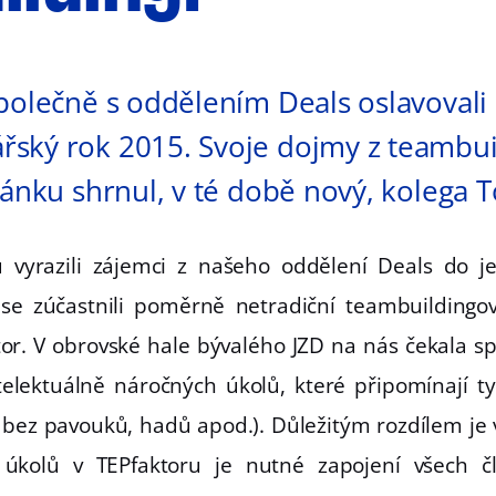
polečně s oddělením Deals oslavovali
ský rok 2015. Svoje dojmy z teambui
lánku shrnul, v té době nový, kolega 
 vyrazili zájemci z našeho oddělení Deals do 
se zúčastnili poměrně netradiční teambuildingové
or. V obrovské hale bývalého JZD na nás čekala sp
telektuálně náročných úkolů, které připomínají t
 bez pavouků, hadů apod.). Důležitým rozdílem je v
 úkolů v TEPfaktoru je nutné zapojení všech č