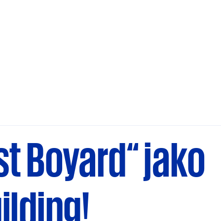
t Boyard“ jako
lding!