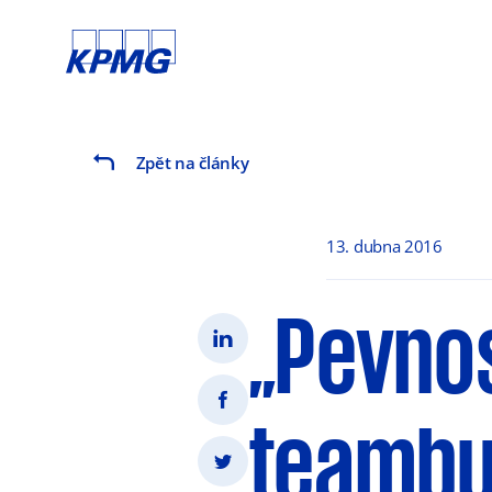
Zpět na články
13. dubna 2016
„Pevnos
teambui