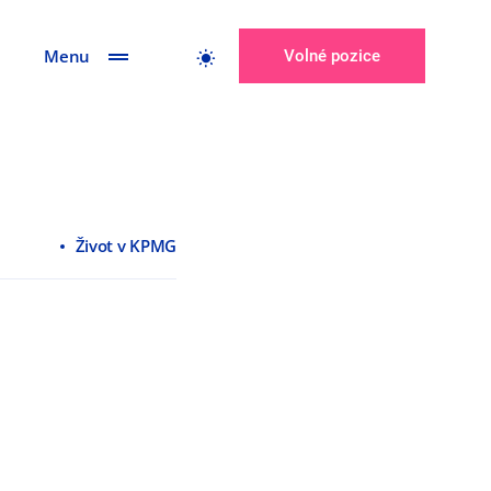
Menu
Volné pozice
Život v KPMG