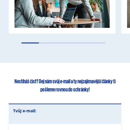
Nestíháš číst?
Dej nám svůj e-mail
a ty
nejzajímavější články
ti
pošleme rovnou do schránky!
Tvůj e-mail: