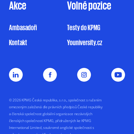
KPMG omezeně zpracovávat mé osobní údaje
Akce
Volné pozice
pro účely marketingu na základě jejího
oprávněného zájmu, a to v rozsahu
uvedeném v Informačním memorandu.
Ambasadoři
Testy do KPMG
Udělení souhlasu je zcela dobrovolné
Kontakt
Youniversity.cz
a mohu jej kdykoliv odvolat.
Můj nesouhlas
se zpracováním osobních údajů pro
marketingové účely nemá vliv na uzavření
nebo plnění smluvního vztahu s KPMG.
Souhlas uděluji na dobu
5 let nebo do doby,
než jej odvolám.
© 2026 KPMG Česká republika, s.r.o., společnost s ručením
omezeným založená dle právních předpisů České republiky
a členská společnost globální organizace nezávislých
členských společností KPMG, přidružených ke KPMG
International Limited, soukromé anglické společnosti s