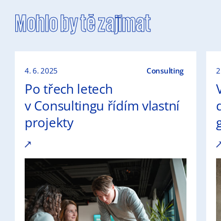
Mohlo by tě zajímat
4. 6. 2025
Consulting
2
Po třech letech
v Consultingu řídím vlastní
projekty