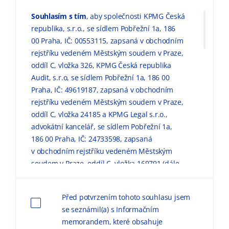
Souhlasím s tím
, aby společnosti KPMG Česká
republika, s.r.o., se sídlem Pobřežní 1a, 186
00 Praha, IČ: 00553115, zapsaná v obchodním
rejstříku vedeném Městským soudem v Praze,
oddíl C, vložka 326, KPMG Česká republika
Audit, s.r.o, se sídlem Pobřežní 1a, 186 00
Praha, IČ: 49619187, zapsaná v obchodním
rejstříku vedeném Městským soudem v Praze,
oddíl C, vložka 24185 a KPMG Legal s.r.o.,
advokátní kancelář, se sídlem Pobřežní 1a,
186 00 Praha, IČ: 24733598, zapsaná
v obchodním rejstříku vedeném Městským
soudem v Praze, oddíl C, vložka 169791 (dále
jen „KPMG“) zpracovávaly mé výše uvedené
osobní údaje pro marketingové účely, a to
Před potvrzením tohoto souhlasu jsem
způsobem, v rozsahu a za podmínek
se seznámil(a) s Informačním
uvedených níže a v
Informačním memorandu
memorandem, které obsahuje
o zpracování osobních údajů (dále jen