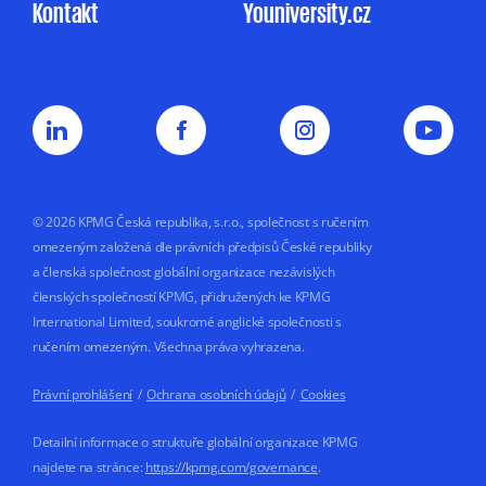
Kontakt
Youniversity.cz
a mohu jej kdykoliv odvolat.
Můj nesouhlas
se zpracováním osobních údajů pro
marketingové účely nemá vliv na uzavření
nebo plnění smluvního vztahu s KPMG.
Souhlas uděluji na dobu
5 let nebo do doby,
než jej odvolám.
© 2026 KPMG Česká republika, s.r.o., společnost s ručením
omezeným založená dle právních předpisů České republiky
a členská společnost globální organizace nezávislých
členských společností KPMG, přidružených ke KPMG
International Limited, soukromé anglické společnosti s
ručením omezeným. Všechna práva vyhrazena.
Právní prohlášení
/
Ochrana osobních údajů
/
Cookies
Detailní informace o struktuře globální organizace KPMG
najdete na stránce:
https://kpmg.com/governance
.