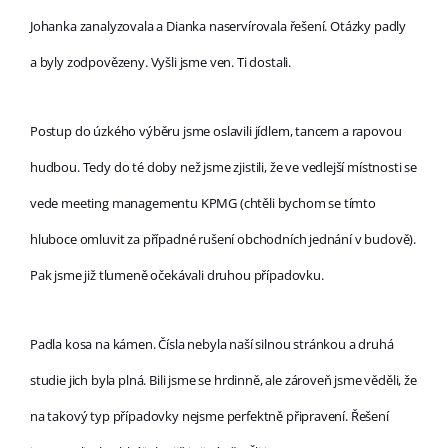
Johanka zanalyzovala a Dianka naservírovala řešení. Otázky padly
a byly zodpovězeny. Vyšli jsme ven. Ti dostali.
Postup do úzkého výběru jsme oslavili jídlem, tancem a rapovou
hudbou. Tedy do té doby než jsme zjistili, že ve vedlejší místnosti se
vede meeting managementu KPMG (chtěli bychom se tímto
hluboce omluvit za případné rušení obchodních jednání v budově).
Pak jsme již tlumeně očekávali druhou případovku.
Padla kosa na kámen. Čísla nebyla naší silnou stránkou a druhá
studie jich byla plná. Bili jsme se hrdinně, ale zároveň jsme věděli, že
na takový typ případovky nejsme perfektně připravení. Řešení