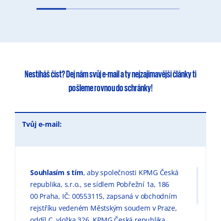
Nestíháš číst?
Dej nám svůj e-mail
a ty
nejzajímavější články
ti
pošleme rovnou do schránky!
Tvůj e-mail:
Souhlasím s tím
, aby společnosti KPMG Česká
republika, s.r.o., se sídlem Pobřežní 1a, 186
00 Praha, IČ: 00553115, zapsaná v obchodním
rejstříku vedeném Městským soudem v Praze,
oddíl C, vložka 326, KPMG Česká republika