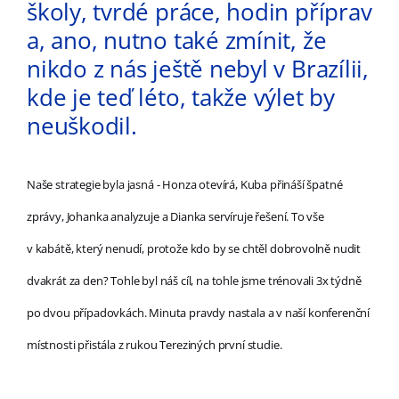
školy, tvrdé práce, hodin příprav
a, ano, nutno také zmínit, že
nikdo z nás ještě nebyl v Brazílii,
kde je teď léto, takže výlet by
neuškodil.
Naše strategie byla jasná - Honza otevírá, Kuba přináší špatné
zprávy, Johanka analyzuje a Dianka servíruje řešení. To vše
v kabátě, který nenudí, protože kdo by se chtěl dobrovolně nudit
dvakrát za den? Tohle byl náš cíl, na tohle jsme trénovali 3x týdně
po dvou případovkách. Minuta pravdy nastala a v naší konferenční
místnosti přistála z rukou Tereziných první studie.