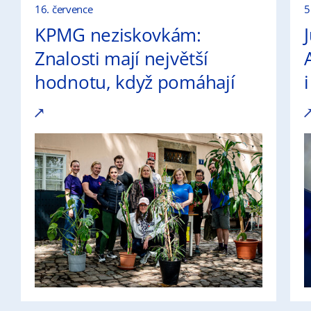
16. července
5
KPMG neziskovkám:
Znalosti mají největší
hodnotu, když pomáhají