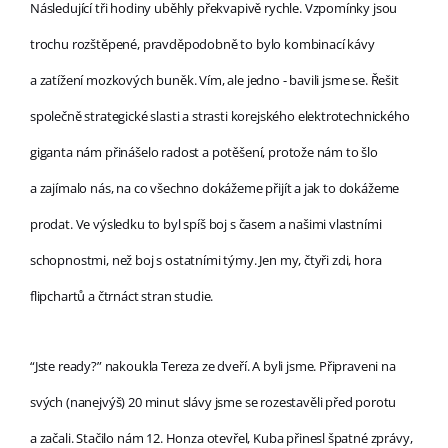
Následující tři hodiny uběhly překvapivě rychle. Vzpomínky jsou
trochu rozštěpené, pravděpodobně to bylo kombinací kávy
a zatížení mozkových buněk. Vím, ale jedno - bavili jsme se. Řešit
společně strategické slasti a strasti korejského elektrotechnického
giganta nám přinášelo radost a potěšení, protože nám to šlo
a zajímalo nás, na co všechno dokážeme přijít a jak to dokážeme
prodat. Ve výsledku to byl spíš boj s časem a našimi vlastními
schopnostmi, než boj s ostatními týmy. Jen my, čtyři zdi, hora
flipchartů a čtrnáct stran studie.
“Jste ready?” nakoukla Tereza ze dveří. A byli jsme. Připraveni na
svých (nanejvýš) 20 minut slávy jsme se rozestavěli před porotu
a začali. Stačilo nám 12. Honza otevřel, Kuba přinesl špatné zprávy,