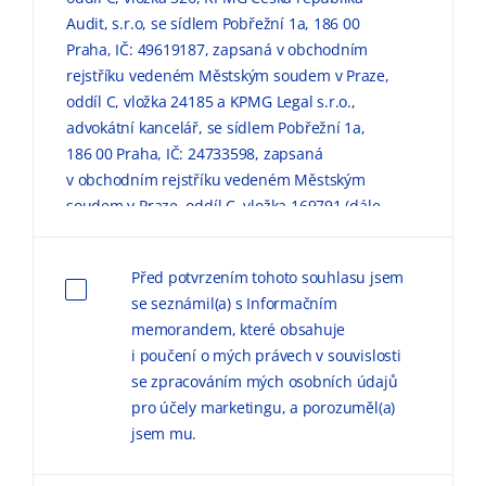
Audit, s.r.o, se sídlem Pobřežní 1a, 186 00
Praha, IČ: 49619187, zapsaná v obchodním
rejstříku vedeném Městským soudem v Praze,
oddíl C, vložka 24185 a KPMG Legal s.r.o.,
advokátní kancelář, se sídlem Pobřežní 1a,
186 00 Praha, IČ: 24733598, zapsaná
v obchodním rejstříku vedeném Městským
soudem v Praze, oddíl C, vložka 169791 (dále
jen „KPMG“) zpracovávaly mé výše uvedené
osobní údaje pro marketingové účely, a to
Před potvrzením tohoto souhlasu jsem
způsobem, v rozsahu a za podmínek
se seznámil(a) s Informačním
uvedených níže a v
Informačním memorandu
memorandem, které obsahuje
o zpracování osobních údajů (dále jen
i poučení o mých právech v souvislosti
„
Informační memorandum
“).
se zpracováním mých osobních údajů
pro účely marketingu, a porozuměl(a)
Důvodem zpracování
osobních údajů pro
jsem mu.
marketingové účely je možnost zasílat
obchodní sdělení, marketingové materiály,