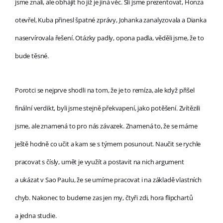
jsme znali, ale obhájit ho již je jiná věc. Šli jsme prezentovat, Honza
otevřel, Kuba přinesl špatné zprávy, Johanka zanalyzovala a Dianka
naservírovala řešení. Otázky padly, opona padla, věděli jsme, že to
bude těsné.
Porotci se nejprve shodli na tom, že je to remíza, ale když přišel
finální verdikt, byli jsme stejně překvapení, jako potěšení. Zvítězili
jsme, ale znamená to pro nás závazek. Znamená to, že se máme
ještě hodně co učit a kam se s týmem posunout. Naučit se rychle
pracovat s čísly, umět je využít a postavit na nich argument
a ukázat v Sao Paulu, že se umíme pracovat i na základě vlastních
chyb. Nakonec to budeme zas jen my, čtyři zdi, hora flipchartů
a jedna studie.