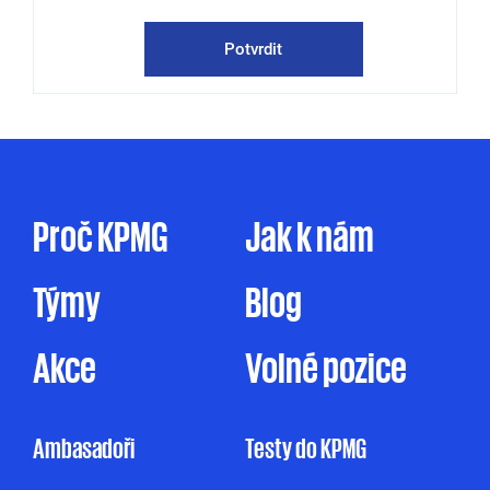
publikace a pozvánky na odborné semináře,
konference a další společenské akce.
Potvrdit
KPMG mě může kontaktovat jak
prostřednictvím elektronické formy
komunikace (e-mail, telefon sociální sítě, atp.),
tak prostřednictvím dopisu, dodáním
firemního časopisu či jakýmkoliv jiným
způsobem. Zpracování osobních údajů pro
Proč KPMG
Jak k nám
marketingové účely je prováděno ve zde
uvedeném rozsahu pouze na základě tohoto
Týmy
Blog
mnou udělovaného souhlasu. Pakliže souhlas
neudělím, ale ani nevznesu námitku, může
KPMG omezeně zpracovávat mé osobní údaje
Akce
Volné pozice
pro účely marketingu na základě jejího
oprávněného zájmu, a to v rozsahu
uvedeném v Informačním memorandu.
Ambasadoři
Testy do KPMG
Udělení souhlasu je zcela dobrovolné