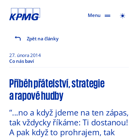
Menu
Zpět na články
27. února 2014
Co nás baví
Příběh přátelství, strategie
a rapové hudby
“...no a když jdeme na ten zápas,
tak vždycky říkáme: Ti dostanou!
A pak když to prohrajem, tak