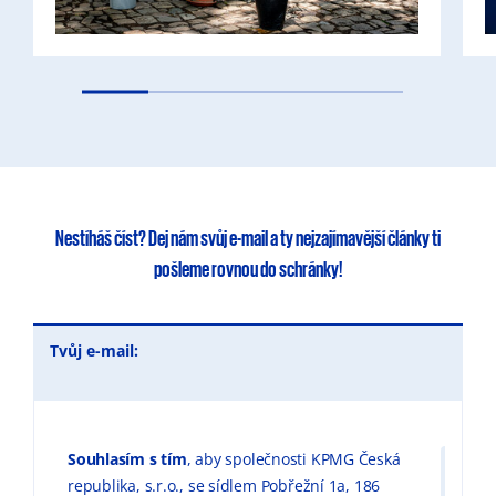
Nestíháš číst?
Dej nám svůj e-mail
a ty
nejzajímavější články
ti
pošleme rovnou do schránky!
Tvůj e-mail:
Souhlasím s tím
, aby společnosti KPMG Česká
republika, s.r.o., se sídlem Pobřežní 1a, 186