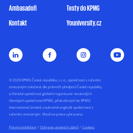
uvedeném v Informačním memorandu.
Ambasadoři
Testy do KPMG
Udělení souhlasu je zcela dobrovolné
Kontakt
Youniversity.cz
a mohu jej kdykoliv odvolat.
Můj nesouhlas
se zpracováním osobních údajů pro
marketingové účely nemá vliv na uzavření
nebo plnění smluvního vztahu s KPMG.
Souhlas uděluji na dobu
5 let nebo do doby,
než jej odvolám.
© 2026 KPMG Česká republika, s.r.o., společnost s ručením
omezeným založená dle právních předpisů České republiky
a členská společnost globální organizace nezávislých
členských společností KPMG, přidružených ke KPMG
International Limited, soukromé anglické společnosti s
ručením omezeným. Všechna práva vyhrazena.
Právní prohlášení
/
Ochrana osobních údajů
/
Cookies