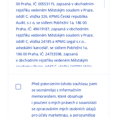
00 Praha, IČ: 00553115, zapsaná v obchodním
rejstříku vedeném Městským soudem v Praze,
oddíl C, vložka 326, KPMG Česká republika
Audit, s.r.o, se sídlem Pobřežní 1a, 186 00
Praha, IČ: 49619187, zapsaná v obchodním
rejstříku vedeném Městským soudem v Praze,
oddíl C, vložka 24185 a KPMG Legal s.r.o.,
advokátní kancelář, se sídlem Pobřežní 1a,
186 00 Praha, IČ: 24733598, zapsaná
v obchodním rejstříku vedeném Městským
soudem v Praze, oddíl C, vložka 169791 (dále
jen „KPMG“) zpracovávaly mé výše uvedené
osobní údaje pro marketingové účely, a to
Před potvrzením tohoto souhlasu jsem
způsobem, v rozsahu a za podmínek
se seznámil(a) s Informačním
uvedených níže a v
Informačním memorandu
memorandem, které obsahuje
o zpracování osobních údajů (dále jen
i poučení o mých právech v souvislosti
„
Informační memorandum
“).
se zpracováním mých osobních údajů
pro účely marketingu, a porozuměl(a)
Důvodem zpracování
osobních údajů pro