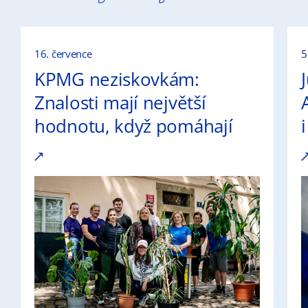
16. července
5
KPMG neziskovkám:
Znalosti mají největší
hodnotu, když pomáhají