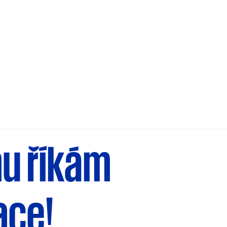
u říkám
ace!