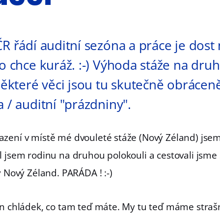
ČR řádí auditní sezóna a práce je dost
to chce kuráž. :-) Výhoda stáže na dr
 některé věci jsou tu skutečně obrácen
 / auditní "prázdniny".
zení v místě mé dvouleté stáže (Nový Zéland) jsem 
l jsem rodinu na druhou polokouli a cestovali jsme
y Nový Zéland. PARÁDA ! :-)
en chládek, co tam teď máte. My tu teď máme straš