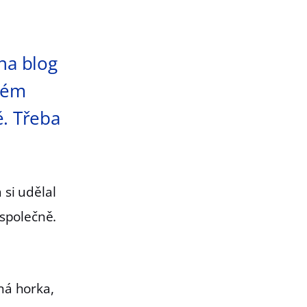
 na blog
uhém
ě. Třeba
si udělal
 společně.
ná horka,