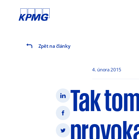
Zpět na články
4. února 2015
Tak tom
provok