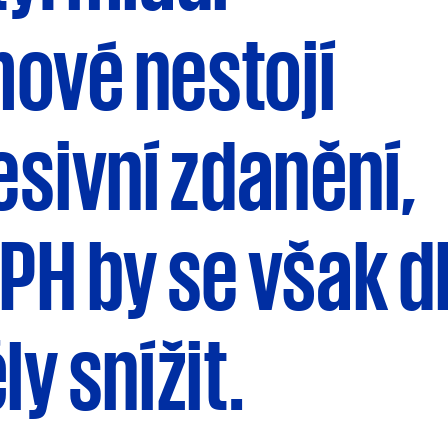
ové nestojí
esivní zdanění,
PH by se však d
y snížit.