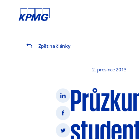
Zpět na články
2. prosince 2013
Průzku
student