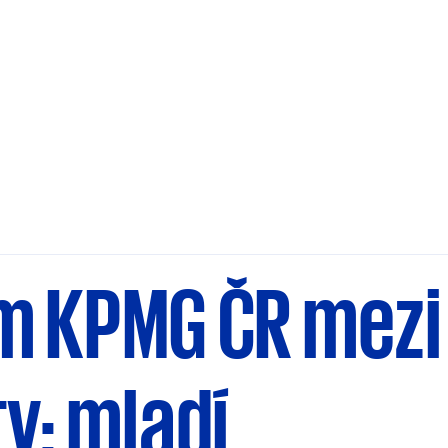
m KPMG ČR mezi
y: mladí