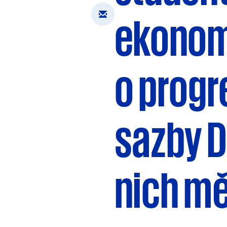
ekonom
o progr
sazby D
nich měl