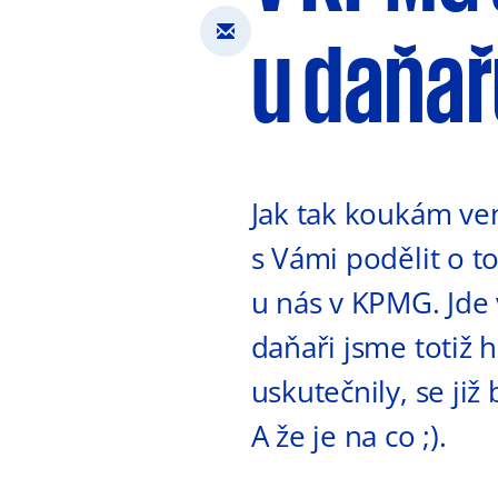
u daňař
Jak tak koukám ve
s Vámi podělit o t
u nás v KPMG. Jde
daňaři jsme totiž h
uskutečnily, se již
A že je na co ;).