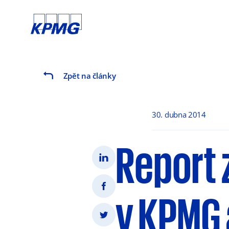
Zpět na články
30. dubna 2014
Report 
v KPMG 