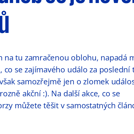
ů
n na tu zamračenou oblohu, napadá 
o, co se zajímavého událo za poslední 
 však samozřejmě jen o zlomek událos
rozně akční :). Na další akce, co se
 brzy můžete těšit v samostatných člán