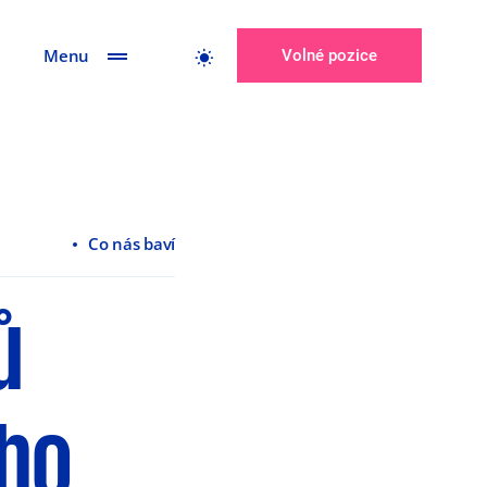
Menu
Volné pozice
Co nás baví
ů
ého