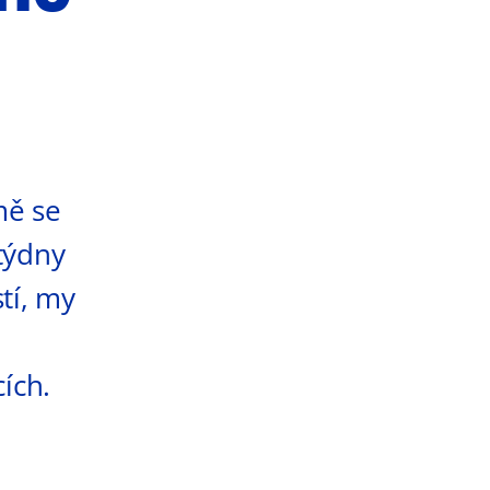
mě se
týdny
tí, my
cích.