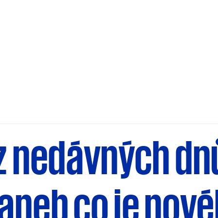
z nedávných dn
aneb co je nov