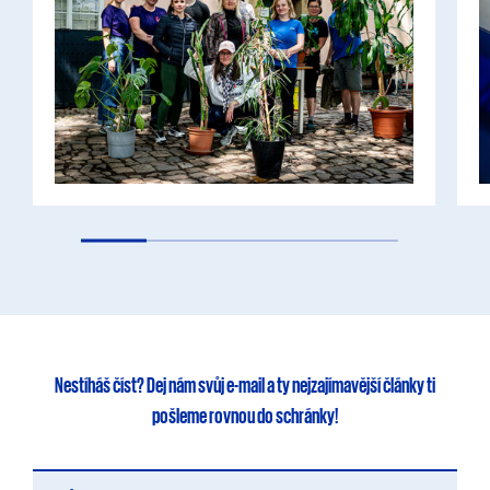
Nestíháš číst?
Dej nám svůj e-mail
a ty
nejzajímavější články
ti
pošleme rovnou do schránky!