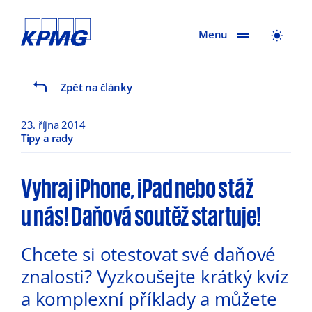
Menu
Zpět na články
23. října 2014
Tipy a rady
Vyhraj iPhone, iPad nebo stáž
u nás! Daňová soutěž startuje!
Chcete si otestovat své daňové
znalosti? Vyzkoušejte krátký kvíz
a komplexní příklady a můžete