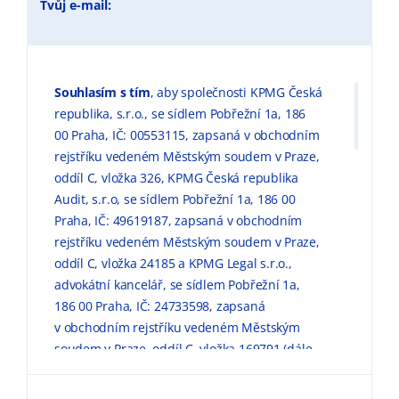
Tvůj e-mail:
Souhlasím s tím
, aby společnosti KPMG Česká
republika, s.r.o., se sídlem Pobřežní 1a, 186
00 Praha, IČ: 00553115, zapsaná v obchodním
rejstříku vedeném Městským soudem v Praze,
oddíl C, vložka 326, KPMG Česká republika
Audit, s.r.o, se sídlem Pobřežní 1a, 186 00
Praha, IČ: 49619187, zapsaná v obchodním
rejstříku vedeném Městským soudem v Praze,
oddíl C, vložka 24185 a KPMG Legal s.r.o.,
advokátní kancelář, se sídlem Pobřežní 1a,
186 00 Praha, IČ: 24733598, zapsaná
v obchodním rejstříku vedeném Městským
soudem v Praze, oddíl C, vložka 169791 (dále
jen „KPMG“) zpracovávaly mé výše uvedené
osobní údaje pro marketingové účely, a to