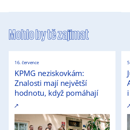
Mohlo by tě zajímat
16. července
5
KPMG neziskovkám:
Znalosti mají největší
hodnotu, když pomáhají