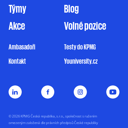
uvedeném rozsahu pouze na základě tohoto
Týmy
Blog
mnou udělovaného souhlasu. Pakliže souhlas
neudělím, ale ani nevznesu námitku, může
KPMG omezeně zpracovávat mé osobní údaje
Akce
Volné pozice
pro účely marketingu na základě jejího
oprávněného zájmu, a to v rozsahu
uvedeném v Informačním memorandu.
Ambasadoři
Testy do KPMG
Udělení souhlasu je zcela dobrovolné
Kontakt
Youniversity.cz
a mohu jej kdykoliv odvolat.
Můj nesouhlas
se zpracováním osobních údajů pro
marketingové účely nemá vliv na uzavření
nebo plnění smluvního vztahu s KPMG.
Souhlas uděluji na dobu
5 let nebo do doby,
než jej odvolám.
© 2026 KPMG Česká republika, s.r.o., společnost s ručením
omezeným založená dle právních předpisů České republiky