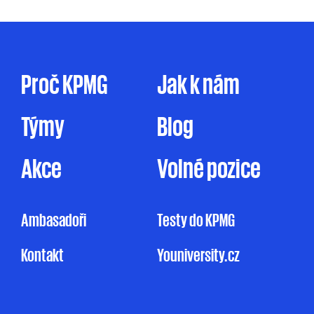
prostřednictvím elektronické formy
komunikace (e-mail, telefon sociální sítě, atp.),
tak prostřednictvím dopisu, dodáním
firemního časopisu či jakýmkoliv jiným
způsobem. Zpracování osobních údajů pro
Proč KPMG
Jak k nám
marketingové účely je prováděno ve zde
uvedeném rozsahu pouze na základě tohoto
Týmy
Blog
mnou udělovaného souhlasu. Pakliže souhlas
neudělím, ale ani nevznesu námitku, může
KPMG omezeně zpracovávat mé osobní údaje
Akce
Volné pozice
pro účely marketingu na základě jejího
oprávněného zájmu, a to v rozsahu
uvedeném v Informačním memorandu.
Ambasadoři
Testy do KPMG
Udělení souhlasu je zcela dobrovolné
Kontakt
Youniversity.cz
a mohu jej kdykoliv odvolat.
Můj nesouhlas
se zpracováním osobních údajů pro
marketingové účely nemá vliv na uzavření
nebo plnění smluvního vztahu s KPMG.