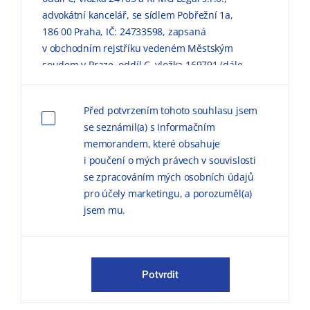
advokátní kancelář, se sídlem Pobřežní 1a,
186 00 Praha, IČ: 24733598, zapsaná
v obchodním rejstříku vedeném Městským
soudem v Praze, oddíl C, vložka 169791 (dále
jen „KPMG“) zpracovávaly mé výše uvedené
osobní údaje pro marketingové účely, a to
Před potvrzením tohoto souhlasu jsem
způsobem, v rozsahu a za podmínek
se seznámil(a) s Informačním
uvedených níže a v
Informačním memorandu
memorandem, které obsahuje
o zpracování osobních údajů (dále jen
i poučení o mých právech v souvislosti
„
Informační memorandum
“).
se zpracováním mých osobních údajů
pro účely marketingu, a porozuměl(a)
Důvodem zpracování
osobních údajů pro
jsem mu.
marketingové účely je možnost zasílat
obchodní sdělení, marketingové materiály,
publikace a pozvánky na odborné semináře,
konference a další společenské akce.
Potvrdit
KPMG mě může kontaktovat jak