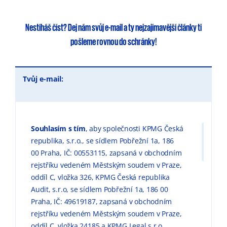
Nestíháš číst?
Dej nám svůj e-mail
a ty
nejzajímavější články
ti
pošleme rovnou do schránky!
Tvůj e-mail:
Souhlasím s tím
, aby společnosti KPMG Česká
republika, s.r.o., se sídlem Pobřežní 1a, 186
00 Praha, IČ: 00553115, zapsaná v obchodním
rejstříku vedeném Městským soudem v Praze,
oddíl C, vložka 326, KPMG Česká republika
Audit, s.r.o, se sídlem Pobřežní 1a, 186 00
Praha, IČ: 49619187, zapsaná v obchodním
rejstříku vedeném Městským soudem v Praze,
oddíl C, vložka 24185 a KPMG Legal s.r.o.,