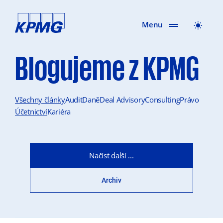
Menu
Blogujeme z KPMG
Všechny články
Audit
Daně
Deal Advisory
Consulting
Právo
Účetnictví
Kariéra
Načíst další ...
Archiv