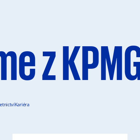
me z KPM
etnictví
Kariéra