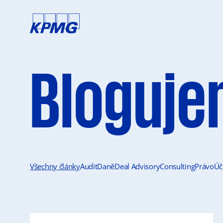
Bloguje
Všechny články
Audit
Daně
Deal Advisory
Consulting
Právo
Úč