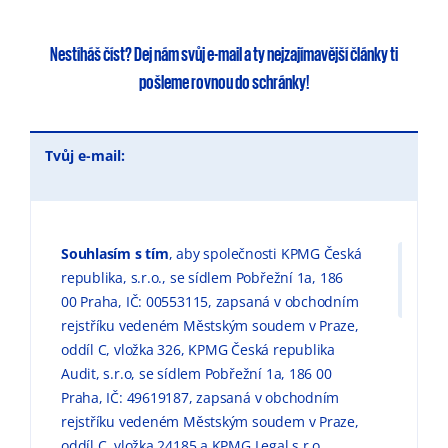
Nestíháš číst?
Dej nám svůj e-mail
a ty
nejzajímavější články
ti
pošleme rovnou do schránky!
Tvůj e-mail:
Souhlasím s tím
, aby společnosti KPMG Česká
republika, s.r.o., se sídlem Pobřežní 1a, 186
00 Praha, IČ: 00553115, zapsaná v obchodním
rejstříku vedeném Městským soudem v Praze,
oddíl C, vložka 326, KPMG Česká republika
Audit, s.r.o, se sídlem Pobřežní 1a, 186 00
Praha, IČ: 49619187, zapsaná v obchodním
rejstříku vedeném Městským soudem v Praze,
oddíl C, vložka 24185 a KPMG Legal s.r.o.,