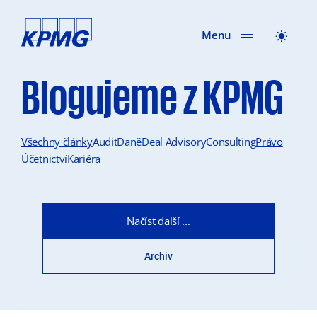
Menu
Blogujeme z KPMG
Všechny články
Audit
Daně
Deal Advisory
Consulting
Právo
Účetnictví
Kariéra
Načíst další ...
Archiv