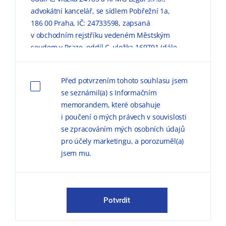
advokátní kancelář, se sídlem Pobřežní 1a,
186 00 Praha, IČ: 24733598, zapsaná
v obchodním rejstříku vedeném Městským
soudem v Praze, oddíl C, vložka 169791 (dále
jen „KPMG“) zpracovávaly mé výše uvedené
osobní údaje pro marketingové účely, a to
Před potvrzením tohoto souhlasu jsem
způsobem, v rozsahu a za podmínek
se seznámil(a) s Informačním
uvedených níže a v
Informačním memorandu
memorandem, které obsahuje
o zpracování osobních údajů (dále jen
i poučení o mých právech v souvislosti
„
Informační memorandum
“).
se zpracováním mých osobních údajů
pro účely marketingu, a porozuměl(a)
Důvodem zpracování
osobních údajů pro
jsem mu.
marketingové účely je možnost zasílat
obchodní sdělení, marketingové materiály,
publikace a pozvánky na odborné semináře,
konference a další společenské akce.
Potvrdit
KPMG mě může kontaktovat jak