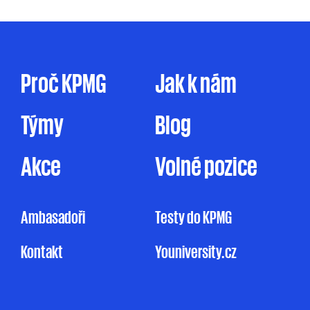
prostřednictvím elektronické formy
komunikace (e-mail, telefon sociální sítě, atp.),
tak prostřednictvím dopisu, dodáním
firemního časopisu či jakýmkoliv jiným
způsobem. Zpracování osobních údajů pro
Proč KPMG
Jak k nám
marketingové účely je prováděno ve zde
uvedeném rozsahu pouze na základě tohoto
Týmy
Blog
mnou udělovaného souhlasu. Pakliže souhlas
neudělím, ale ani nevznesu námitku, může
KPMG omezeně zpracovávat mé osobní údaje
Akce
Volné pozice
pro účely marketingu na základě jejího
oprávněného zájmu, a to v rozsahu
uvedeném v Informačním memorandu.
Ambasadoři
Testy do KPMG
Udělení souhlasu je zcela dobrovolné
Kontakt
Youniversity.cz
a mohu jej kdykoliv odvolat.
Můj nesouhlas
se zpracováním osobních údajů pro
marketingové účely nemá vliv na uzavření
nebo plnění smluvního vztahu s KPMG.