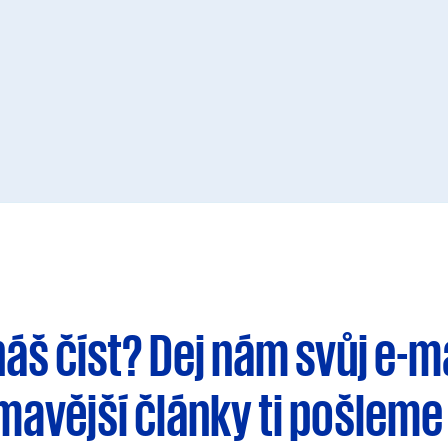
háš číst?
Dej nám svůj e-m
ímavější články
ti pošleme