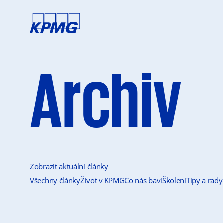
Archiv
Zobrazit aktuální články
Všechny články
Život v KPMG
Co nás baví
Školení
Tipy a rady