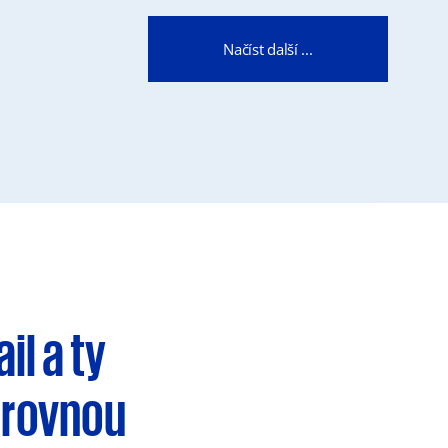
Načíst další ...
ail
a ty
 rovnou