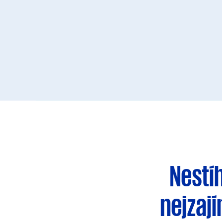
Nestí
nejzaj