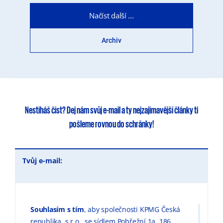
Načíst další ...
Archiv
Nestíháš číst?
Dej nám svůj e-mail
a ty
nejzajímavější články
ti
pošleme rovnou do schránky!
Tvůj e-mail:
Souhlasím s tím
, aby společnosti KPMG Česká
republika, s.r.o., se sídlem Pobřežní 1a, 186