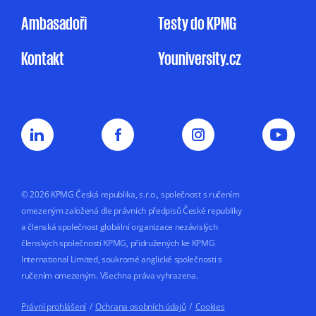
uvedeném v Informačním memorandu.
Ambasadoři
Testy do KPMG
Udělení souhlasu je zcela dobrovolné
Kontakt
Youniversity.cz
a mohu jej kdykoliv odvolat.
Můj nesouhlas
se zpracováním osobních údajů pro
marketingové účely nemá vliv na uzavření
nebo plnění smluvního vztahu s KPMG.
Souhlas uděluji na dobu
5 let nebo do doby,
než jej odvolám.
© 2026 KPMG Česká republika, s.r.o., společnost s ručením
omezeným založená dle právních předpisů České republiky
a členská společnost globální organizace nezávislých
členských společností KPMG, přidružených ke KPMG
International Limited, soukromé anglické společnosti s
ručením omezeným. Všechna práva vyhrazena.
Právní prohlášení
/
Ochrana osobních údajů
/
Cookies