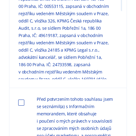
00 Praha, IČ: 00553115, zapsaná v obchodním
rejstříku vedeném Městským soudem v Praze,
oddíl C, vložka 326, KPMG Česká republika
Audit, s.r.o, se sídlem Pobřežní 1a, 186 00
Praha, IČ: 49619187, zapsaná v obchodním
rejstříku vedeném Městským soudem v Praze,
oddíl C, vložka 24185 a KPMG Legal s.r.o.,
advokátní kancelář, se sídlem Pobřežní 1a,
186 00 Praha, IČ: 24733598, zapsaná
v obchodním rejstříku vedeném Městským
soudem v Praze, oddíl C, vložka 169791 (dále
jen „KPMG“) zpracovávaly mé výše uvedené
osobní údaje pro marketingové účely, a to
Před potvrzením tohoto souhlasu jsem
způsobem, v rozsahu a za podmínek
se seznámil(a) s Informačním
uvedených níže a v
Informačním memorandu
memorandem, které obsahuje
o zpracování osobních údajů (dále jen
i poučení o mých právech v souvislosti
„
Informační memorandum
“).
se zpracováním mých osobních údajů
pro účely marketingu, a porozuměl(a)