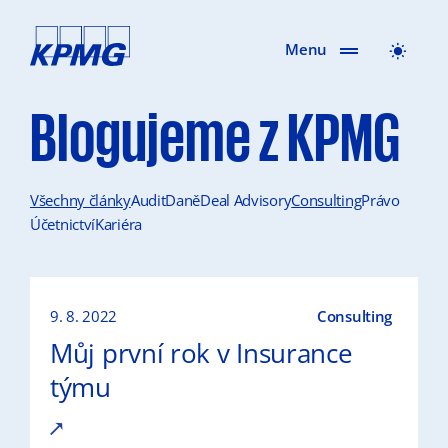
Menu
Blogujeme z KPMG
Všechny články
Audit
Daně
Deal Advisory
Consulting
Právo
Účetnictví
Kariéra
9. 8. 2022
Consulting
Můj první rok v Insurance
týmu