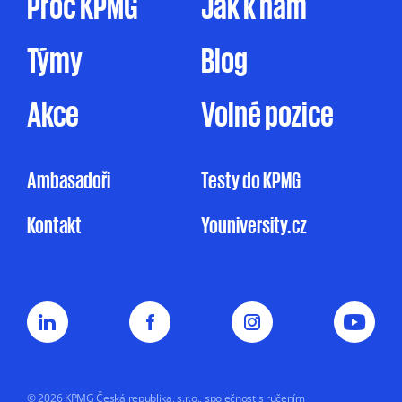
Proč KPMG
Jak k nám
Týmy
Blog
Akce
Volné pozice
Ambasadoři
Testy do KPMG
Kontakt
Youniversity.cz
© 2026 KPMG Česká republika, s.r.o., společnost s ručením