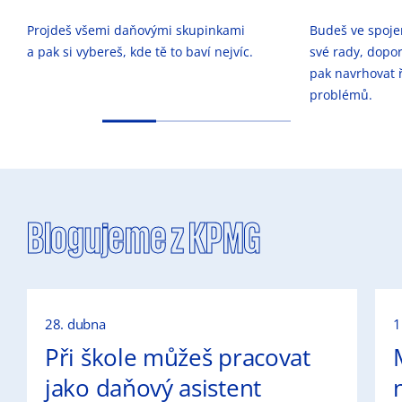
Projdeš všemi daňovými skupinkami
Budeš ve spojen
a pak si vybereš, kde tě to baví nejvíc.
své rady, dopo
pak navrhovat ř
problémů.
Blogujeme z KPMG
28. dubna
1
Při škole můžeš pracovat
jako daňový asistent