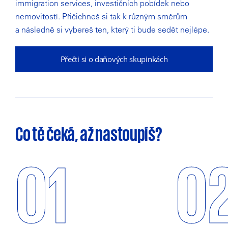
immigration services, investičních pobídek nebo
nemovitostí. Přičichneš si tak k různým směrům
a následně si vybereš ten, který ti bude sedět nejlépe.
Přečti si o daňových skupinkách
Co tě čeká, až nastoupíš?
01
0