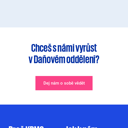
Chceš s námi vyrůst
v
Daňovém oddělení
?
Dej nám o sobě vědět