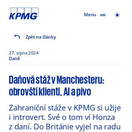
Menu
Zpět na články
27. srpna 2024
Daně
Daňová stáž v Manchesteru:
obrovští klienti, AI a pivo
Zahraniční stáže v KPMG si užije
i introvert. Své o tom ví Honza
z daní. Do Británie vyjel na radu