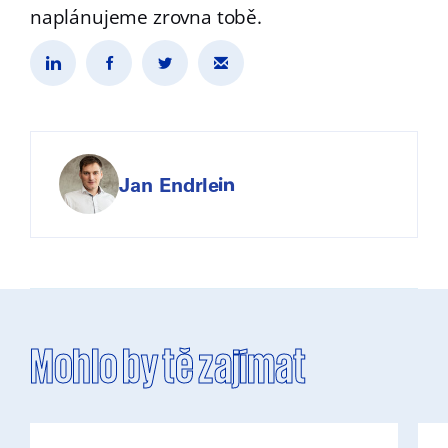
naplánujeme zrovna tobě.
Jan Endrle
Mohlo by tě zajímat