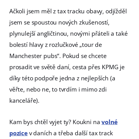
Ačkoli jsem měl z tax tracku obavy, odjížděl
jsem se spoustou nových zkušeností,
plynulejší angličtinou, novými přáteli a také
bolestí hlavy z rozlučkové „tour de
Manchester pubs“. Pokud se chcete
prosadit ve světě daní, cesta přes KPMG je
díky této podpoře jedna z nejlepších (a
věřte, nebo ne, to tvrdím i mimo zdi
kanceláře).
Kam bys chtěl vyjet ty? Koukni na
volné
pozice
v daních a třeba další tax track