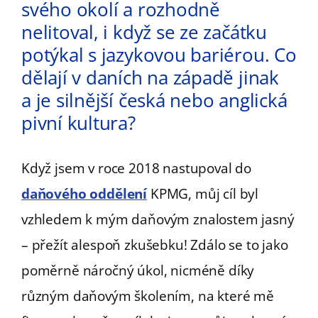
svého okolí a rozhodně
nelitoval, i když se ze začátku
potýkal s jazykovou bariérou. Co
dělají v daních na západě jinak
a je silnější česká nebo anglická
pivní kultura?
Když jsem v roce 2018 nastupoval do
daňového oddělení
KPMG, můj cíl byl
vzhledem k mým daňovým znalostem jasný
– přežít alespoň zkušebku! Zdálo se to jako
poměrně náročný úkol, nicméně díky
různým daňovým školením, na které mě