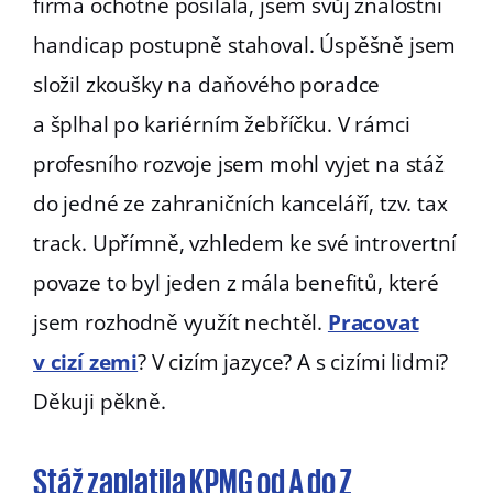
firma ochotně posílala, jsem svůj znalostní
handicap postupně stahoval. Úspěšně jsem
složil zkoušky na daňového poradce
a šplhal po kariérním žebříčku. V rámci
profesního rozvoje jsem mohl vyjet na stáž
do jedné ze zahraničních kanceláří, tzv. tax
track. Upřímně, vzhledem ke své introvertní
povaze to byl jeden z mála benefitů, které
jsem rozhodně využít nechtěl.
Pracovat
v cizí zemi
? V cizím jazyce? A s cizími lidmi?
Děkuji pěkně.
Stáž zaplatila KPMG od A do Z