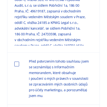
Audit, s.r.o, se sídlem Pobřežní 1a, 186 00
Praha, IČ: 49619187, zapsaná v obchodním
rejstříku vedeném Městským soudem v Praze,
oddíl C, vložka 24185 a KPMG Legal s.r.o.,
advokátní kancelář, se sídlem Pobřežní 1a,
186 00 Praha, IČ: 24733598, zapsaná
v obchodním rejstříku vedeném Městským
soudem v Praze, oddíl C, vložka 169791 (dále
jen „KPMG“) zpracovávaly mé výše uvedené
osobní údaje pro marketingové účely, a to
Před potvrzením tohoto souhlasu jsem
způsobem, v rozsahu a za podmínek
se seznámil(a) s Informačním
uvedených níže a v
Informačním memorandu
memorandem, které obsahuje
o zpracování osobních údajů (dále jen
i poučení o mých právech v souvislosti
„
Informační memorandum
“).
se zpracováním mých osobních údajů
pro účely marketingu, a porozuměl(a)
Důvodem zpracování
osobních údajů pro
jsem mu.
marketingové účely je možnost zasílat
obchodní sdělení, marketingové materiály,