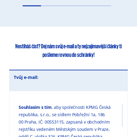
Nestíháš číst?
Dej nám svůj e-mail
a ty
nejzajímavější články
ti
pošleme rovnou do schránky!
Tvůj e-mail:
Souhlasím s tím
, aby společnosti KPMG Česká
republika, s.r.o., se sídlem Pobřežní 1a, 186
00 Praha, IČ: 00553115, zapsaná v obchodním
rejstříku vedeném Městským soudem v Praze,
oddíl C, vložka 326, KPMG Česká republika