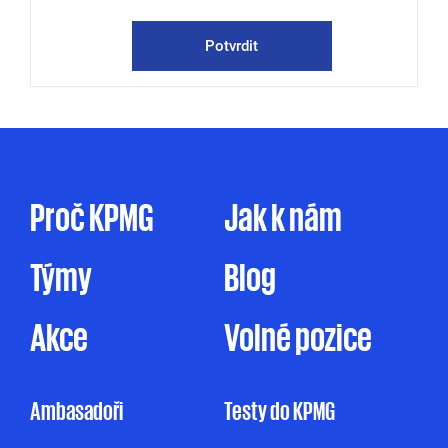
publikace a pozvánky na odborné semináře,
konference a další společenské akce.
Potvrdit
KPMG mě může kontaktovat jak
prostřednictvím elektronické formy
komunikace (e-mail, telefon sociální sítě, atp.),
tak prostřednictvím dopisu, dodáním
firemního časopisu či jakýmkoliv jiným
způsobem. Zpracování osobních údajů pro
Proč KPMG
Jak k nám
marketingové účely je prováděno ve zde
uvedeném rozsahu pouze na základě tohoto
Týmy
Blog
mnou udělovaného souhlasu. Pakliže souhlas
neudělím, ale ani nevznesu námitku, může
KPMG omezeně zpracovávat mé osobní údaje
Akce
Volné pozice
pro účely marketingu na základě jejího
oprávněného zájmu, a to v rozsahu
uvedeném v Informačním memorandu.
Ambasadoři
Testy do KPMG
Udělení souhlasu je zcela dobrovolné