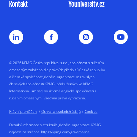
Kontakt
Youniversity.cz
a mohu jej kdykoliv odvolat.
Můj nesouhlas
se zpracováním osobních údajů pro
marketingové účely nemá vliv na uzavření
nebo plnění smluvního vztahu s KPMG.
Souhlas uděluji na dobu
5 let nebo do doby,
než jej odvolám.
© 2026 KPMG Česká republika, s.r.o., společnost s ručením
omezeným založená dle právních předpisů České republiky
a členská společnost globální organizace nezávislých
členských společností KPMG, přidružených ke KPMG
International Limited, soukromé anglické společnosti s
ručením omezeným. Všechna práva vyhrazena.
Právní prohlášení
/
Ochrana osobních údajů
/
Cookies
Detailní informace o struktuře globální organizace KPMG
najdete na stránce:
https://kpmg.com/governance
.