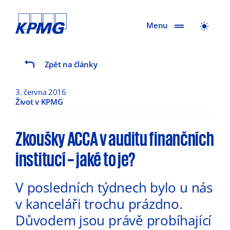
Menu
Zpět na články
3. června 2016
Život v KPMG
Zkoušky ACCA v auditu finančních
institucí – jaké to je?
V posledních týdnech bylo u nás
v kanceláři trochu prázdno.
Důvodem jsou právě probíhající