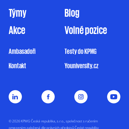
uvedeném rozsahu pouze na základě tohoto
Týmy
Blog
mnou udělovaného souhlasu. Pakliže souhlas
neudělím, ale ani nevznesu námitku, může
KPMG omezeně zpracovávat mé osobní údaje
Akce
Volné pozice
pro účely marketingu na základě jejího
oprávněného zájmu, a to v rozsahu
uvedeném v Informačním memorandu.
Ambasadoři
Testy do KPMG
Udělení souhlasu je zcela dobrovolné
Kontakt
Youniversity.cz
a mohu jej kdykoliv odvolat.
Můj nesouhlas
se zpracováním osobních údajů pro
marketingové účely nemá vliv na uzavření
nebo plnění smluvního vztahu s KPMG.
Souhlas uděluji na dobu
5 let nebo do doby,
než jej odvolám.
© 2026 KPMG Česká republika, s.r.o., společnost s ručením
omezeným založená dle právních předpisů České republiky