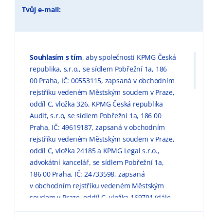
Tvůj e-mail:
Souhlasím s tím
, aby společnosti KPMG Česká
republika, s.r.o., se sídlem Pobřežní 1a, 186
00 Praha, IČ: 00553115, zapsaná v obchodním
rejstříku vedeném Městským soudem v Praze,
oddíl C, vložka 326, KPMG Česká republika
Audit, s.r.o, se sídlem Pobřežní 1a, 186 00
Praha, IČ: 49619187, zapsaná v obchodním
rejstříku vedeném Městským soudem v Praze,
oddíl C, vložka 24185 a KPMG Legal s.r.o.,
advokátní kancelář, se sídlem Pobřežní 1a,
186 00 Praha, IČ: 24733598, zapsaná
v obchodním rejstříku vedeném Městským
soudem v Praze, oddíl C, vložka 169791 (dále
jen „KPMG“) zpracovávaly mé výše uvedené