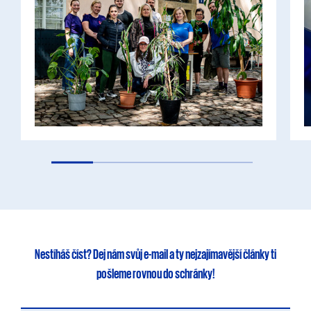
Nestíháš číst?
Dej nám svůj e-mail
a ty
nejzajímavější články
ti
pošleme rovnou do schránky!