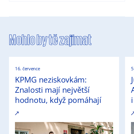
Mohlo by tě zajímat
16. července
5
KPMG neziskovkám:
Znalosti mají největší
hodnotu, když pomáhají