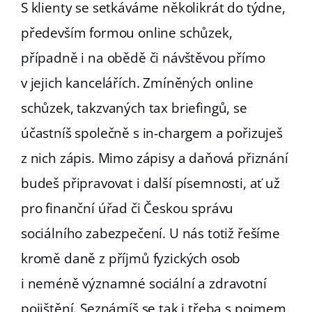
S klienty se setkáváme několikrát do týdne,
především formou online schůzek,
případně i na obědě či návštěvou přímo
v jejich kancelářích. Zmíněných online
schůzek, takzvaných tax briefingů, se
účastníš společně s in-chargem a pořizuješ
z nich zápis. Mimo zápisy a daňová přiznání
budeš připravovat i další písemnosti, ať už
pro finanční úřad či Českou správu
sociálního zabezpečení. U nás totiž řešíme
kromě daně z příjmů fyzických osob
i neméně významné sociální a zdravotní
pojištění. Seznámíš se tak i třeba s pojmem