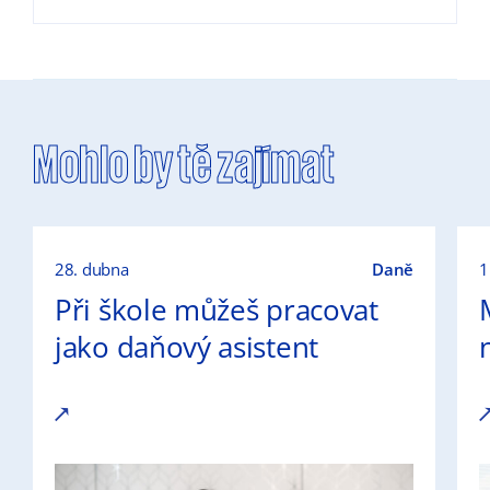
Mohlo by tě zajímat
28. dubna
Daně
1
Při škole můžeš pracovat
jako daňový asistent