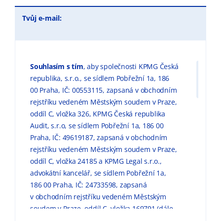
Tvůj e-mail:
Souhlasím s tím
, aby společnosti KPMG Česká
republika, s.r.o., se sídlem Pobřežní 1a, 186
00 Praha, IČ: 00553115, zapsaná v obchodním
rejstříku vedeném Městským soudem v Praze,
oddíl C, vložka 326, KPMG Česká republika
Audit, s.r.o, se sídlem Pobřežní 1a, 186 00
Praha, IČ: 49619187, zapsaná v obchodním
rejstříku vedeném Městským soudem v Praze,
oddíl C, vložka 24185 a KPMG Legal s.r.o.,
advokátní kancelář, se sídlem Pobřežní 1a,
186 00 Praha, IČ: 24733598, zapsaná
v obchodním rejstříku vedeném Městským
soudem v Praze, oddíl C, vložka 169791 (dále
jen „KPMG“) zpracovávaly mé výše uvedené