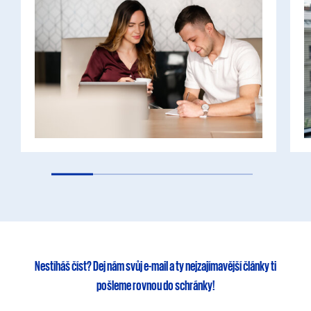
Nestíháš číst?
Dej nám svůj e-mail
a ty
nejzajímavější články
ti
pošleme rovnou do schránky!