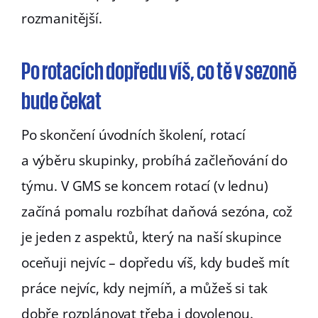
rozmanitější.
Po rotacích dopředu víš, co tě v sezoně
bude čekat
Po skončení úvodních školení, rotací
a výběru skupinky, probíhá začleňování do
týmu. V GMS se koncem rotací (v lednu)
začíná pomalu rozbíhat daňová sezóna, což
je jeden z aspektů, který na naší skupince
oceňuji nejvíc –⁠ dopředu víš, kdy budeš mít
práce nejvíc, kdy nejmíň, a můžeš si tak
dobře rozplánovat třeba i dovolenou.