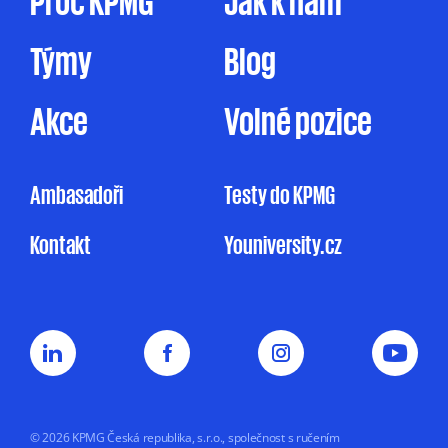
marketingové účely je prováděno ve zde
uvedeném rozsahu pouze na základě tohoto
Týmy
Blog
mnou udělovaného souhlasu. Pakliže souhlas
neudělím, ale ani nevznesu námitku, může
KPMG omezeně zpracovávat mé osobní údaje
Akce
Volné pozice
pro účely marketingu na základě jejího
oprávněného zájmu, a to v rozsahu
uvedeném v Informačním memorandu.
Ambasadoři
Testy do KPMG
Udělení souhlasu je zcela dobrovolné
Kontakt
Youniversity.cz
a mohu jej kdykoliv odvolat.
Můj nesouhlas
se zpracováním osobních údajů pro
marketingové účely nemá vliv na uzavření
nebo plnění smluvního vztahu s KPMG.
Souhlas uděluji na dobu
5 let nebo do doby,
než jej odvolám.
© 2026 KPMG Česká republika, s.r.o., společnost s ručením