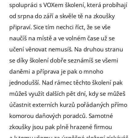
spolupráci s VOXem školení, která probíhají
od srpna do září a skvěle tě na zkoušky
připraví. Sice tím nechci říct, že se vše
naučíš na místě a ve volném čase už se
učení věnovat nemusíš. Na druhou stranu
se díky školení dobře seznámíš se všemi
daněmi a příprava je pak o mnoho
jednodušší. Nad rámec těchto školení pak
můžeš využít dalších pět dní, kdy se můžeš
účastnit externích kurzů pořádaných přímo
komorou daňových poradců. Samotné
zkoušky jsou pak plně hrazené firmou
a k tomu všemu za úspěšné složení získáváš