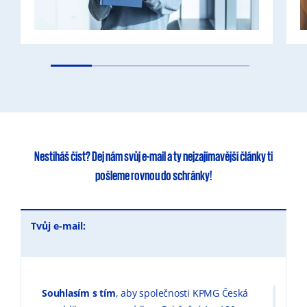
Nestíháš číst?
Dej nám svůj e-mail
a ty
nejzajímavější články
ti
pošleme rovnou do schránky!
Tvůj e-mail:
Souhlasím s tím
, aby společnosti KPMG Česká