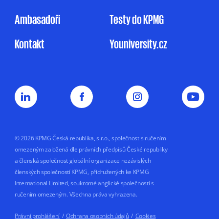
uvedeném v Informačním memorandu.
Ambasadoři
Testy do KPMG
Udělení souhlasu je zcela dobrovolné
Kontakt
Youniversity.cz
a mohu jej kdykoliv odvolat.
Můj nesouhlas
se zpracováním osobních údajů pro
marketingové účely nemá vliv na uzavření
nebo plnění smluvního vztahu s KPMG.
Souhlas uděluji na dobu
5 let nebo do doby,
než jej odvolám.
© 2026 KPMG Česká republika, s.r.o., společnost s ručením
omezeným založená dle právních předpisů České republiky
a členská společnost globální organizace nezávislých
členských společností KPMG, přidružených ke KPMG
International Limited, soukromé anglické společnosti s
ručením omezeným. Všechna práva vyhrazena.
Právní prohlášení
/
Ochrana osobních údajů
/
Cookies