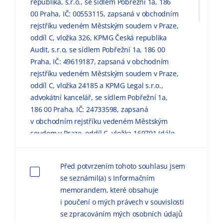
republika, s.r.o., se sídlem Pobřežní 1a, 186
00 Praha, IČ: 00553115, zapsaná v obchodním
rejstříku vedeném Městským soudem v Praze,
oddíl C, vložka 326, KPMG Česká republika
Audit, s.r.o, se sídlem Pobřežní 1a, 186 00
Praha, IČ: 49619187, zapsaná v obchodním
rejstříku vedeném Městským soudem v Praze,
oddíl C, vložka 24185 a KPMG Legal s.r.o.,
advokátní kancelář, se sídlem Pobřežní 1a,
186 00 Praha, IČ: 24733598, zapsaná
v obchodním rejstříku vedeném Městským
soudem v Praze, oddíl C, vložka 169791 (dále
jen „KPMG“) zpracovávaly mé výše uvedené
osobní údaje pro marketingové účely, a to
Před potvrzením tohoto souhlasu jsem
způsobem, v rozsahu a za podmínek
se seznámil(a) s Informačním
uvedených níže a v
Informačním memorandu
memorandem, které obsahuje
o zpracování osobních údajů (dále jen
i poučení o mých právech v souvislosti
„
Informační memorandum
“).
se zpracováním mých osobních údajů