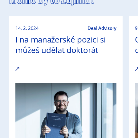
14. 2. 2024
Deal Advisory
9
I na manažerské pozici si
můžeš udělat doktorát