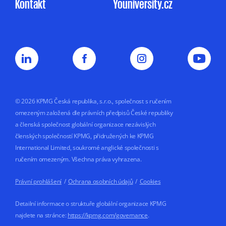
Kontakt
Youniversity.cz
a mohu jej kdykoliv odvolat.
Můj nesouhlas
se zpracováním osobních údajů pro
marketingové účely nemá vliv na uzavření
nebo plnění smluvního vztahu s KPMG.
Souhlas uděluji na dobu
5 let nebo do doby,
než jej odvolám.
© 2026 KPMG Česká republika, s.r.o., společnost s ručením
omezeným založená dle právních předpisů České republiky
a členská společnost globální organizace nezávislých
členských společností KPMG, přidružených ke KPMG
International Limited, soukromé anglické společnosti s
ručením omezeným. Všechna práva vyhrazena.
Právní prohlášení
/
Ochrana osobních údajů
/
Cookies
Detailní informace o struktuře globální organizace KPMG
najdete na stránce:
https://kpmg.com/governance
.