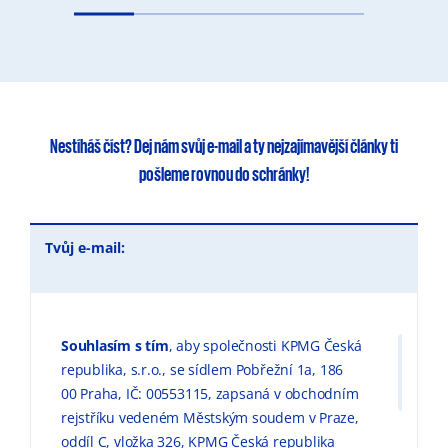
Nestíháš číst?
Dej nám svůj e-mail
a ty
nejzajímavější články
ti
pošleme rovnou do schránky!
Tvůj e-mail:
Souhlasím s tím
, aby společnosti KPMG Česká
republika, s.r.o., se sídlem Pobřežní 1a, 186
00 Praha, IČ: 00553115, zapsaná v obchodním
rejstříku vedeném Městským soudem v Praze,
oddíl C, vložka 326, KPMG Česká republika