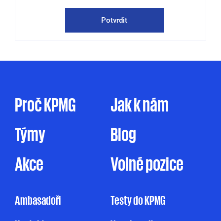
publikace a pozvánky na odborné semináře,
konference a další společenské akce.
Potvrdit
KPMG mě může kontaktovat jak
prostřednictvím elektronické formy
komunikace (e-mail, telefon sociální sítě, atp.),
tak prostřednictvím dopisu, dodáním
firemního časopisu či jakýmkoliv jiným
způsobem. Zpracování osobních údajů pro
Proč KPMG
Jak k nám
marketingové účely je prováděno ve zde
uvedeném rozsahu pouze na základě tohoto
Týmy
Blog
mnou udělovaného souhlasu. Pakliže souhlas
neudělím, ale ani nevznesu námitku, může
KPMG omezeně zpracovávat mé osobní údaje
Akce
Volné pozice
pro účely marketingu na základě jejího
oprávněného zájmu, a to v rozsahu
uvedeném v Informačním memorandu.
Ambasadoři
Testy do KPMG
Udělení souhlasu je zcela dobrovolné