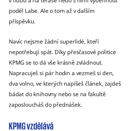
v hubu a na terase nebo s nimi vyběhnout
podél Labe. Ale o tom až v dalším
příspěvku.
Navíc nejsme žádní superlidé, kteří
nepotřebují spát. Díky přesčasové politice
KPMG se to dá vše krásně zvládnout.
Napracuješ si pár hodin a vezmeš si den,
dva volno, ve kterých napíšeš článek, zajdeš
bádat do knihovny nebo se na fakultě
zaposloucháš do přednášek.
KPMG vzdělává