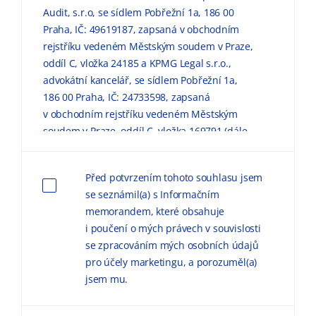
Audit, s.r.o, se sídlem Pobřežní 1a, 186 00
Praha, IČ: 49619187, zapsaná v obchodním
rejstříku vedeném Městským soudem v Praze,
oddíl C, vložka 24185 a KPMG Legal s.r.o.,
advokátní kancelář, se sídlem Pobřežní 1a,
186 00 Praha, IČ: 24733598, zapsaná
v obchodním rejstříku vedeném Městským
soudem v Praze, oddíl C, vložka 169791 (dále
jen „KPMG“) zpracovávaly mé výše uvedené
osobní údaje pro marketingové účely, a to
Před potvrzením tohoto souhlasu jsem
způsobem, v rozsahu a za podmínek
se seznámil(a) s Informačním
uvedených níže a v
Informačním memorandu
memorandem, které obsahuje
o zpracování osobních údajů (dále jen
i poučení o mých právech v souvislosti
„
Informační memorandum
“).
se zpracováním mých osobních údajů
pro účely marketingu, a porozuměl(a)
Důvodem zpracování
osobních údajů pro
jsem mu.
marketingové účely je možnost zasílat
obchodní sdělení, marketingové materiály,