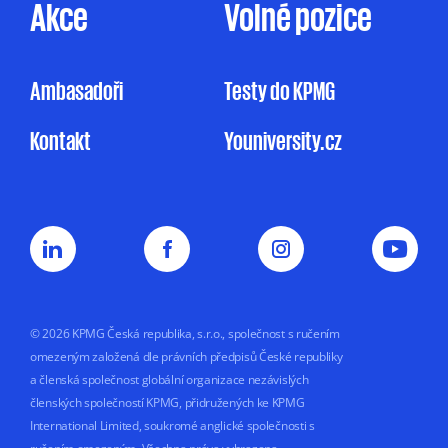
Akce
Volné pozice
pro účely marketingu na základě jejího
oprávněného zájmu, a to v rozsahu
uvedeném v Informačním memorandu.
Ambasadoři
Testy do KPMG
Udělení souhlasu je zcela dobrovolné
Kontakt
Youniversity.cz
a mohu jej kdykoliv odvolat.
Můj nesouhlas
se zpracováním osobních údajů pro
marketingové účely nemá vliv na uzavření
nebo plnění smluvního vztahu s KPMG.
Souhlas uděluji na dobu
5 let nebo do doby,
než jej odvolám.
© 2026 KPMG Česká republika, s.r.o., společnost s ručením
omezeným založená dle právních předpisů České republiky
a členská společnost globální organizace nezávislých
členských společností KPMG, přidružených ke KPMG
International Limited, soukromé anglické společnosti s