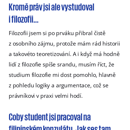
Kromě práv jsi ale vystudoval
i filozofii…
Filozofii jsem si po prváku přibral čistě
z osobního zájmu, protože mám rád historii
a takovéto teoretizování. A i když má hodně
lidí z filozofie spíše srandu, musím říct, že
studium filozofie mi dost pomohlo, hlavně
z pohledu logiky a argumentace, což se
právníkovi v praxi velmi hodí.
Coby student jsi pracoval na
filipínském konzulátu. Jak ses tam