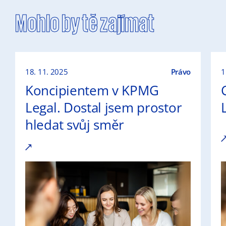
Mohlo by tě zajímat
18. 11. 2025
Právo
1
Koncipientem v KPMG
Legal. Dostal jsem prostor
hledat svůj směr