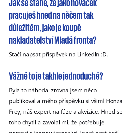
Jak se stane, že jako nováček
pracuješ hned na něčem tak
důležitém, jako je koupě
nakladatelství Mladá fronta?
Stačí napsat příspěvek na LinkedIn :D.
Vážně to je takhle jednoduché?
Byla to náhoda, zrovna jsem něco
publikoval a mého příspěvku si všiml Honza
Frey, náš expert na fúze a akvizice. Hned se
toho chytil a zavolal mi, že potřebuje