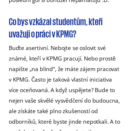
poslední gól si bohužel nepamatuju :D.
Co bys vzkázal studentům, kteří
uvažují o práci v KPMG?
Buďte asertivní. Nebojte se oslovit své
známé, kteří v KPMG pracují. Nebo prostě
napište „na blind“, že máte zájem pracovat
v KPMG. Často je taková vlastní iniciativa
více oceňovaná. A když uspějete? Bude to
nejen vaše skvělé vysvědčení do budoucna,
ale získáte také plno zkušeností od
odborníků, které byste jinde nepotkali. A to