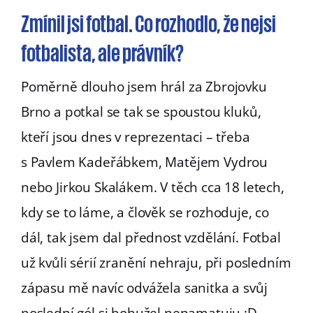
Zmínil jsi fotbal. Co rozhodlo, že nejsi
fotbalista, ale právník?
Poměrně dlouho jsem hrál za Zbrojovku
Brno a potkal se tak se spoustou kluků,
kteří jsou dnes v reprezentaci – třeba
s Pavlem Kadeřábkem, Matějem Vydrou
nebo Jirkou Skalákem. V těch cca 18 letech,
kdy se to láme, a člověk se rozhoduje, co
dál, tak jsem dal přednost vzdělání. Fotbal
už kvůli sérií zranění nehraju, při posledním
zápasu mě navíc odvážela sanitka a svůj