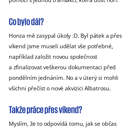
pomoci s jednou transakcí, která dost hoří.
Co bylo dál?
Honza mě zasypal úkoly :D. Byl pátek a přes
víkend jsme museli udělat vše potřebné,
například založit novou společnost
a zfinalizovat veškerou dokumentaci před
pondělním jednáním. No a v úterý si mohli
všichni přečíst o nové akvizici Albatrosu.
Takže práce přes víkend?
Myslím, že to odpovídá tomu, jak se občas