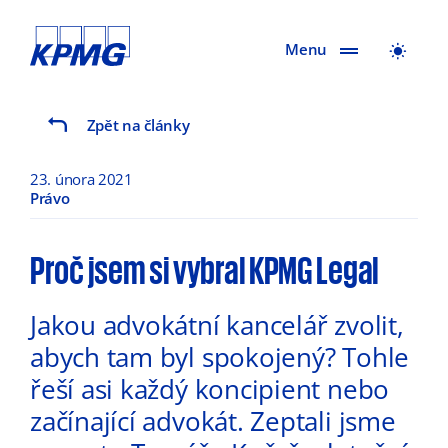
Menu
Zpět na články
23. února 2021
Právo
Proč jsem si vybral KPMG Legal
Jakou advokátní kancelář zvolit,
abych tam byl spokojený? Tohle
řeší asi každý koncipient nebo
začínající advokát. Zeptali jsme