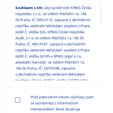
Souhlasím s tím
, aby společnosti KPMG Česká
republika, s.r.o., se sídlem Pobřežní 1a, 186
00 Praha, IČ: 00553115, zapsaná v obchodním
rejstříku vedeném Městským soudem v Praze,
oddíl C, vložka 326, KPMG Česká republika
Audit, s.r.o, se sídlem Pobřežní 1a, 186 00
Praha, IČ: 49619187, zapsaná v obchodním
rejstříku vedeném Městským soudem v Praze,
oddíl C, vložka 24185 a KPMG Legal s.r.o.,
advokátní kancelář, se sídlem Pobřežní 1a,
186 00 Praha, IČ: 24733598, zapsaná
v obchodním rejstříku vedeném Městským
soudem v Praze, oddíl C, vložka 169791 (dále
jen „KPMG“) zpracovávaly mé výše uvedené
osobní údaje pro marketingové účely, a to
Před potvrzením tohoto souhlasu jsem
způsobem, v rozsahu a za podmínek
se seznámil(a) s Informačním
uvedených níže a v
Informačním memorandu
memorandem, které obsahuje
o zpracování osobních údajů (dále jen