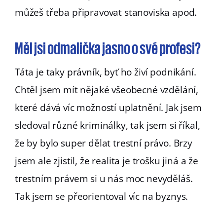
můžeš třeba připravovat stanoviska apod.
Měl jsi odmalička jasno o své profesi?
Táta je taky právník, byť ho živí podnikání.
Chtěl jsem mít nějaké všeobecné vzdělání,
které dává víc možností uplatnění. Jak jsem
sledoval různé kriminálky, tak jsem si říkal,
že by bylo super dělat trestní právo. Brzy
jsem ale zjistil, že realita je trošku jiná a že
trestním právem si u nás moc nevyděláš.
Tak jsem se přeorientoval víc na byznys.