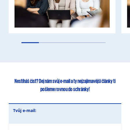
Nestíháš číst?
Dej nám svůj e-mail
a ty
nejzajímavější články
ti
pošleme rovnou do schránky!
Tvůj e-mail: