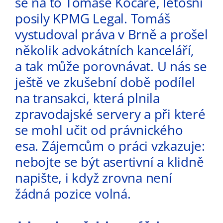
se na to Tomáše Kočaře, letošní
posily KPMG Legal. Tomáš
vystudoval práva v Brně a prošel
několik advokátních kanceláří,
a tak může porovnávat. U nás se
ještě ve zkušební době podílel
na transakci, která plnila
zpravodajské servery a při které
se mohl učit od právnického
esa. Zájemcům o práci vzkazuje:
nebojte se být asertivní a klidně
napište, i když zrovna není
žádná pozice volná.